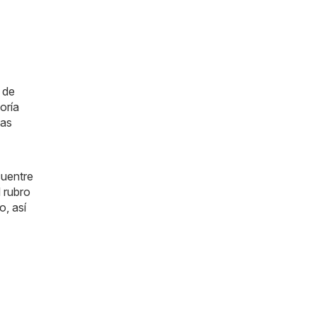
 de
oría
Las
cuentre
 rubro
o, así