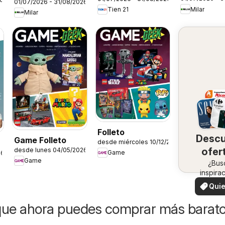
Siemens
01/07/2026 - 31/08/2026
Milar
Tien 21
Milar
Folleto
Desc
Game Folleto
desde miércoles 10/12/2025
ofer
desde lunes 04/05/2026
Game
26
Game
en 
¿Bus
inspira
zo
¡Vea 
Quie
ofertas 
ver
zon
que ahora puedes comprar más barat