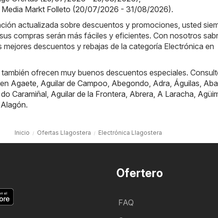
 Media Markt Folleto (20/07/2026 - 31/08/2026)
.
mación actualizada sobre descuentos y promociones, usted sie
sus compras serán más fáciles y eficientes. Con nosotros sab
 mejores descuentos y rebajas de la categoría Electrónica en
 también ofrecen muy buenos descuentos especiales. Consult
 en
Agaete
,
Aguilar de Campoo
,
Abegondo
,
Adra
,
Águilas
,
Aba
 do Caramiñal
,
Aguilar de la Frontera
,
Abrera
,
A Laracha
,
Agüi
,
Alagón
.
Inicio
Ofertas Llagostera
Electrónica Llagostera
Ofertero
FAQ