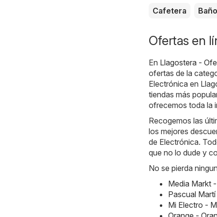
Cafetera
Bañ
Ofertas en l
En
Llagostera - Ofe
ofertas de la categ
Electrónica en Llag
tiendas más popular
ofrecemos toda la i
Recogemos las últim
los mejores descuen
de Electrónica. Todo
que no lo dude y co
No se pierda ningun
Media Markt -
Pascual Martí
Mi Electro - 
Orange - Ora