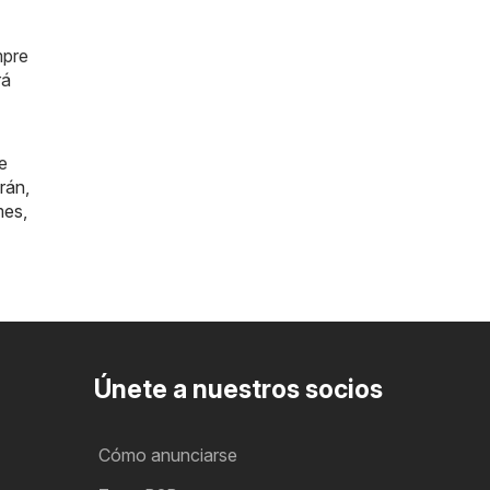
mpre
rá
e
rán
,
mes
,
Únete a nuestros socios
Cómo anunciarse