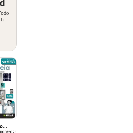
ed
 Todo
ti.
to
1/08/2026