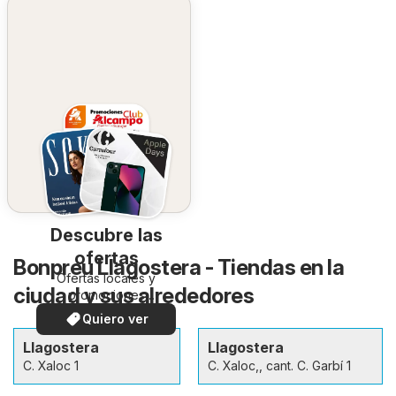
Descubre las
ofertas
Bonpreu Llagostera - Tiendas en la
Ofertas locales y
ciudad y sus alrededores
promociones
especiales.
Quiero ver
Llagostera
Llagostera
C. Xaloc 1
C. Xaloc,, cant. C. Garbí 1