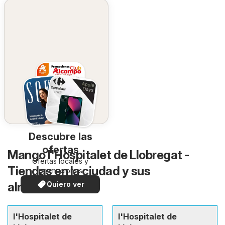
Descubre las
ofertas
Mango l'Hospitalet de Llobregat -
Ofertas locales y
Tiendas en la ciudad y sus
promociones
especiales.
alrededores
Quiero ver
l'Hospitalet de
l'Hospitalet de