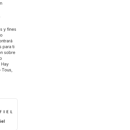
un
r
s y fines
no
ontrará
 para ti
ón sobre
co
. Hay
o
Tous
,
iel