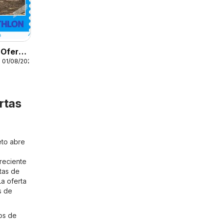
 Oferta
 01/08/2026
rtas
eto abre
 reciente
tas de
a oferta
s de
os de