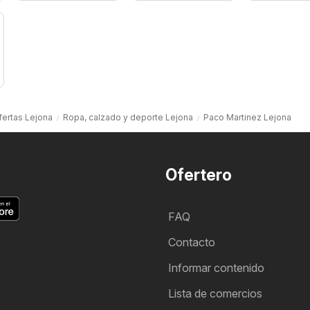
fertas Lejona
Ropa, calzado y deporte Lejona
Paco Martinez Lejona
Ofertero
FAQ
Contacto
Informar contenido
Lista de comercios