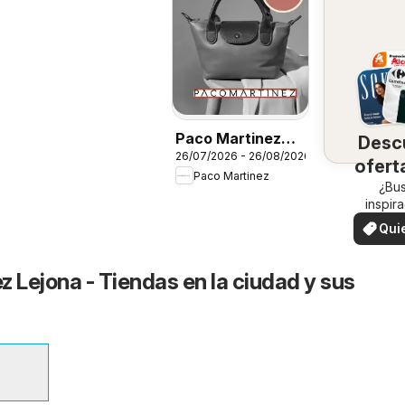
Paco Martinez
Desc
26/07/2026 - 26/08/2026
Folleto
ofert
Paco Martinez
su 
¿Bu
inspir
¡Vea las
Qui
en su 
ver
z Lejona - Tiendas en la ciudad y sus