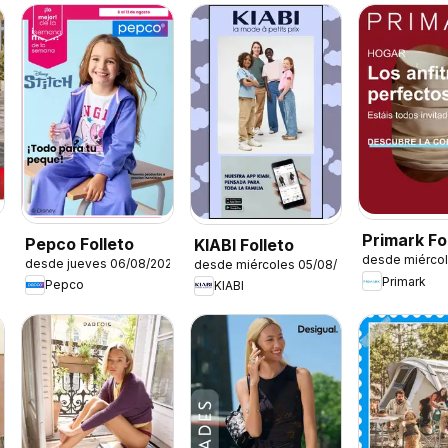
Primark Fol
Pepco Folleto
KIABI Folleto
desde miérco
Hogar
desde jueves 06/08/2026
desde miércoles 05/08/2026
Primark
Pepco
KIABI