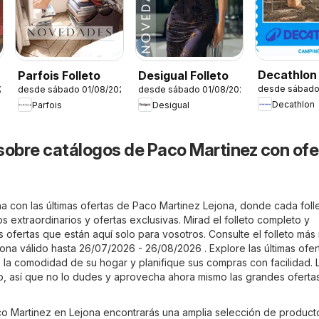
Decathlon
Parfois Folleto
Desigual Folleto
desde sábado
26
desde sábado 01/08/2026
desde sábado 01/08/2026
estacional
Decathlon
Parfois
Desigual
sobre catálogos de Paco Martinez con ofe
a con las últimas ofertas de Paco Martinez Lejona, donde cada foll
s extraordinarios y ofertas exclusivas. Mirad el folleto completo y
 ofertas que están aquí solo para vosotros. Consulte el folleto más
ona válido hasta 26/07/2026 - 26/08/2026 . Explore las últimas ofer
la comodidad de su hogar y planifique sus compras con facilidad. L
do, así que no lo dudes y aprovecha ahora mismo las grandes oferta
aco Martinez en Lejona encontrarás una amplia selección de product