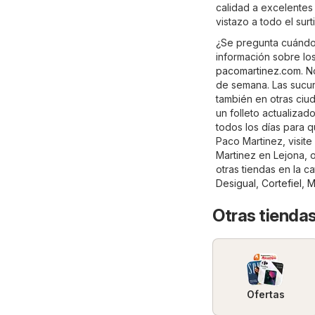
calidad a excelentes 
vistazo a todo el sur
¿Se pregunta cuándo 
información sobre los
pacomartinez.com
. N
de semana. Las sucur
también en otras ciu
un folleto actualizad
todos los días para 
Paco Martinez, visite 
Martinez en Lejona, 
otras tiendas en la c
Desigual
,
Cortefiel
,
M
Otras tiendas
Ofertas