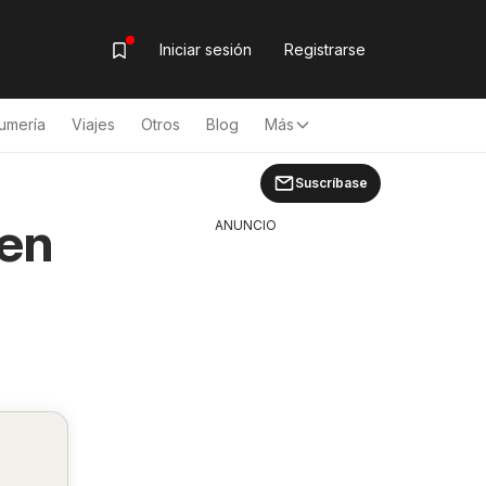
Iniciar sesión
Registrarse
umería
Viajes
Otros
Blog
Más
Suscríbase
 en
ANUNCIO