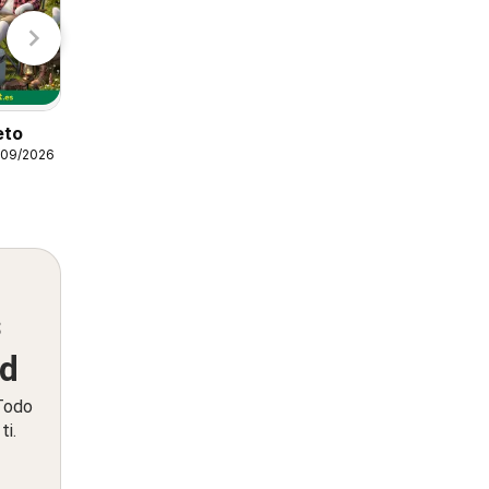
Gadis
Lidl
AhorraMas Folleto
eto
06/08/2026 - 12/08/2026
/09/2026
AhorraMas
s
ed
 Todo
ti.