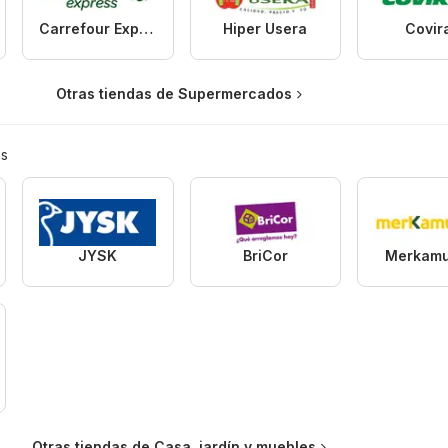
Carrefour Express
Hiper Usera
Covir
Otras tiendas de Supermercados
es
JYSK
BriCor
Merkamu
Otras tiendas de Casa, jardín y muebles