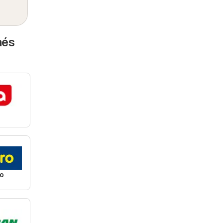
nés
o