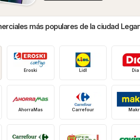
rciales más populares de la ciudad Lega
Eroski
Lidl
Dia
AhorraMas
Carrefour
Makr