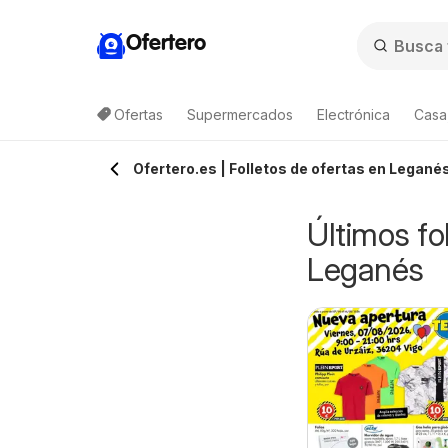
Ofertero
Ofertas
Supermercados
Electrónica
Casa,
Ofertero.es | Folletos de ofertas en Legané
Últimos fo
Leganés
idl Folleto
Aldi folleto
0/08/2026 - 16/08/2026
10/08/2026 - 16/08/2026
Península