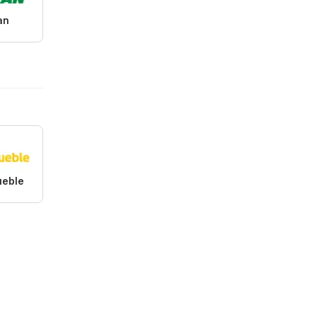
an
eble