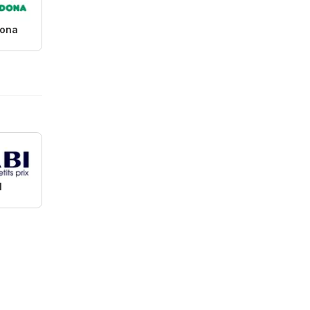
ona
I