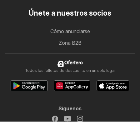
Únete a nuestros socios
Cómo anunciarse
Zona B2B
Ofertero
Todos los folletos de descuento en un solo lugar
Síguenos
Otros países:
Argentina
Brasil
Chile
Colombia
México
Perú
Portugal
United States