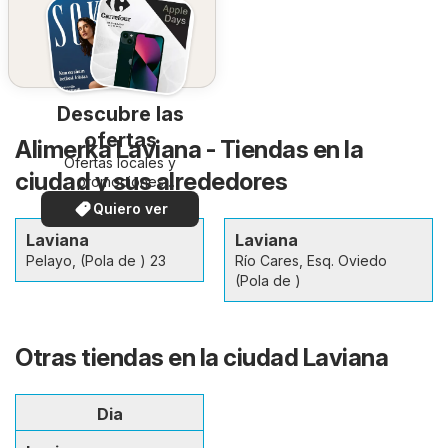
Descubre las
ofertas
Alimerka Laviana - Tiendas en la
Ofertas locales y
ciudad y sus alrededores
promociones
especiales.
Quiero ver
Laviana
Laviana
Pelayo, (Pola de ) 23
Río Cares, Esq. Oviedo
(Pola de )
Otras tiendas en la ciudad Laviana
Dia