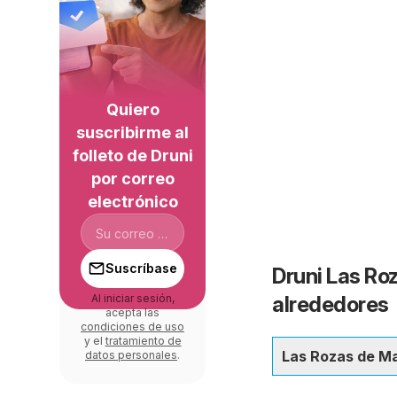
Quiero
suscribirme al
folleto de Druni
por correo
electrónico
Suscríbase
Druni Las Roz
Al iniciar sesión,
alrededores
acepta las
condiciones de uso
y el
tratamiento de
Las Rozas de M
datos personales
.