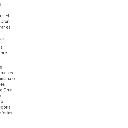
í
r. El
 Druni
rar es
da.
es
ubre
de
runi.es
.
semana o
des
de Druni
n
no
egoría
ofertas