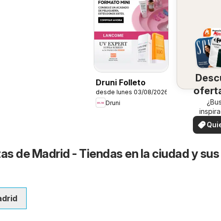
Desc
Druni Folleto
ofert
desde lunes 03/08/2026
su 
¿Bu
Druni
inspir
¡Vea las
Qui
en su 
ver
as de Madrid - Tiendas en la ciudad y sus
adrid