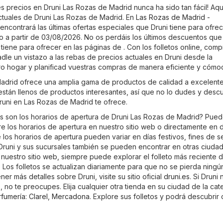
s precios en Druni Las Rozas de Madrid nunca ha sido tan fácil! Aqu
actuales de Druni Las Rozas de Madrid. En
Las Rozas de Madrid -
encontrará las últimas ofertas especiales que Druni tiene para ofrece
ido a partir de 03/08/2026. No os perdáis los últimos descuentos que
iene para ofrecer en las páginas de . Con los folletos online, comp
dle un vistazo a las rebas de precios actuales en Druni desde la
 hogar y planificad vuestras compras de manera eficiente y cómo
adrid ofrece una amplia gama de productos de calidad a excelent
 están llenos de productos interesantes, así que no lo dudes y desc
Druni en Las Rozas de Madrid te ofrece.
s son los horarios de apertura de Druni Las Rozas de Madrid? Pue
re los horarios de apertura en nuestro sitio web o directamente en
d
los horarios de apertura pueden variar en días festivos, fines de 
Druni y sus sucursales también se pueden encontrar en otras ciuda
nuestro sitio web, siempre puede explorar el folleto más reciente 
 Los folletos se actualizan diariamente para que no se pierda ningú
er más detalles sobre Druni, visite su sitio oficial
druni.es
. Si Druni 
 no te preocupes. Elija cualquier otra tienda en su ciudad de la cat
rfumería
:
Clarel
,
Mercadona
. Explore sus folletos y podrá descubrir 