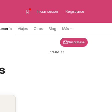
Iniciar sesión
Registrarse
fumería
Viajes
Otros
Blog
Más
Suscríbase
ANUNCIO
s