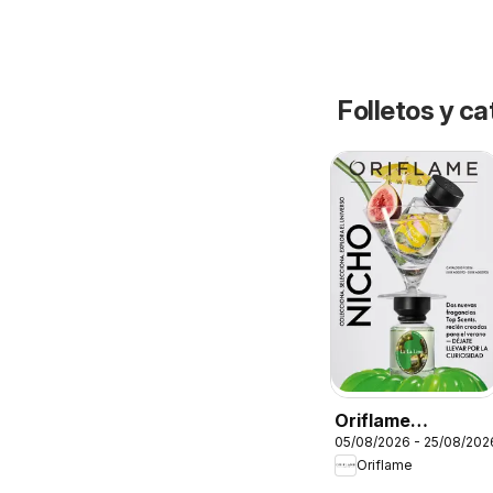
Folletos y 
Oriflame
05/08/2026 - 25/08/202
Catálogo
Oriflame
Campaña 11