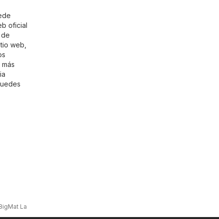
uede
b oficial
s de
tio web,
os
r más
ia
puedes
BigMat Las Palmas de Gran Canaria