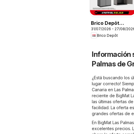
Brico Depôt
31/07/2026 - 27/08/202
Folleto
Brico Depôt
Información 
Palmas de G
¿Está buscando los ú
lugar correcto! Siem
Canaria en
Las Palma
reciente de BigMat L
las últimas ofertas 
facilidad. La oferta 
grandes ofertas de e
En BigMat Las Palmas
excelentes precios. L