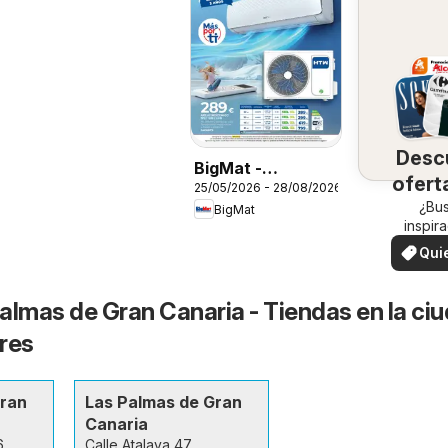
Desc
BigMat -
ofert
25/05/2026 - 28/08/2026
Climatización
su 
¿Bu
BigMat
2026
inspir
¡Vea las
Qui
en su 
ver
almas de Gran Canaria - Tiendas en la ci
res
Gran
Las Palmas de Gran
Canaria
6
Calle Atalaya 47