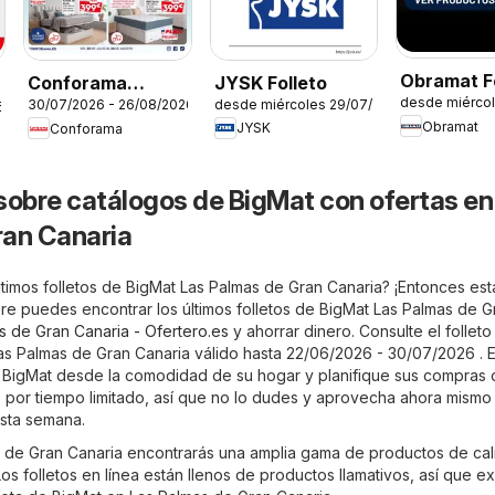
Obramat Fo
JYSK Folleto
Conforama
desde miérco
desde miércoles 29/07/2026
30/07/2026 - 26/08/2026
Muebles d
6
Folleto
Obramat
JYSK
Conforama
sobre catálogos de BigMat con ofertas en
ran Canaria
ltimos folletos de BigMat Las Palmas de Gran Canaria? ¡Entonces est
pre puedes encontrar los últimos folletos de BigMat Las Palmas de G
s de Gran Canaria - Ofertero.es
y ahorrar dinero. Consulte el follet
as Palmas de Gran Canaria válido hasta 22/06/2026 - 30/07/2026 . 
de BigMat desde la comodidad de su hogar y planifique sus compras
es por tiempo limitado, así que no lo dudes y aprovecha ahora mismo 
sta semana.
 de Gran Canaria encontrarás una amplia gama de productos de cal
os folletos en línea están llenos de productos llamativos, así que e