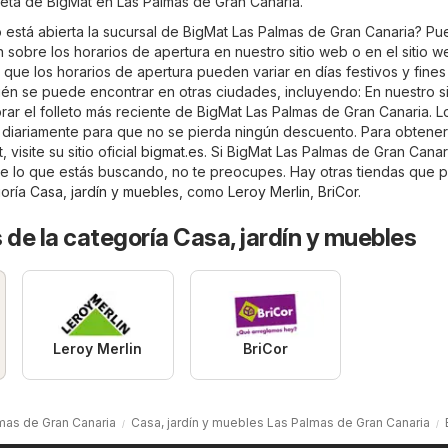
leta de BigMat en Las Palmas de Gran Canaria.
está abierta la sucursal de BigMat Las Palmas de Gran Canaria? P
 sobre los horarios de apertura en nuestro sitio web o en el sitio we
s que los horarios de apertura pueden variar en días festivos y fine
én se puede encontrar en otras ciudades, incluyendo: En nuestro si
ar el folleto más reciente de BigMat Las Palmas de Gran Canaria. L
an diariamente para que no se pierda ningún descuento. Para obtene
visite su sitio oficial
bigmat.es
. Si BigMat Las Palmas de Gran Canar
e lo que estás buscando, no te preocupes. Hay otras tiendas que 
goría
Casa, jardín y muebles
, como
Leroy Merlin
,
BriCor
.
 de la categoría Casa, jardín y muebles
Leroy Merlin
BriCor
mas de Gran Canaria
Casa, jardín y muebles Las Palmas de Gran Canaria