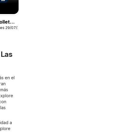
lleto -
les 29/07/2026
e baño
 Las
ás en el
ran
o más
Explore
 con
las
idad a
xplore