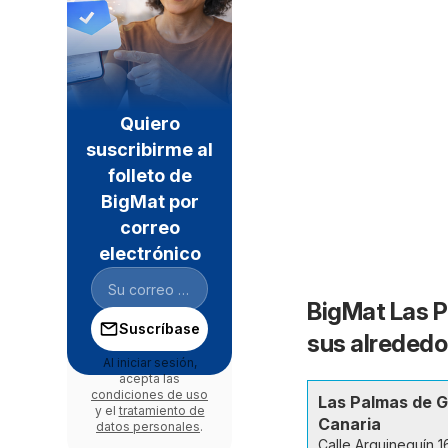
Quiero
suscribirme al
folleto de
BigMat por
correo
electrónico
BigMat Las P
Suscríbase
sus alrededo
Al iniciar sesión,
acepta las
condiciones de uso
Las Palmas de 
y el
tratamiento de
Canaria
datos personales
.
Calle Arguineguín 1