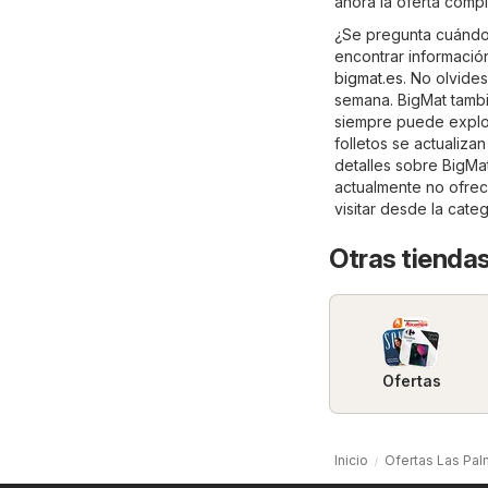
ahora la oferta comp
¿Se pregunta cuándo 
encontrar información
bigmat.es
. No olvide
semana. BigMat tambi
siempre puede explor
folletos se actualiz
detalles sobre BigMat, 
actualmente no ofrec
visitar desde la cate
Otras tiendas
Ofertas
Inicio
Ofertas Las Pal