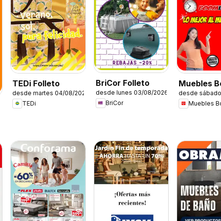
BriCor Folleto
TEDi Folleto
Muebles 
desde lunes 03/08/2026
desde martes 04/08/2026
desde sábado
Folleto
BriCor
TEDi
Muebles 
6