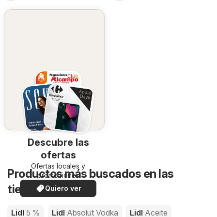
Descubre las
ofertas
Ofertas locales y
Productos más buscados en las
promociones
especiales.
tiendas de Lidl
Quiero ver
Lidl
5 %
Lidl
Absolut Vodka
Lidl
Aceite