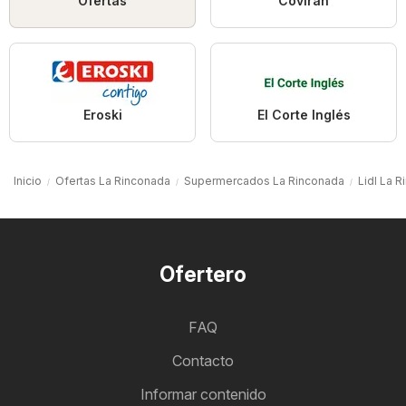
Ofertas
Coviran
Eroski
El Corte Inglés
Inicio
Ofertas La Rinconada
Supermercados La Rinconada
Lidl La 
Ofertero
FAQ
Contacto
Informar contenido