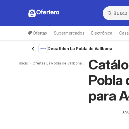
Ofertero
Ofertas
Supermercados
Electrónica
Casa,
Decathlon La Pobla de Vallbona
Catálo
Inicio
Ofertas La Pobla de Vallbona
Ropa, calzado y deporte 
Pobla 
para 
AN