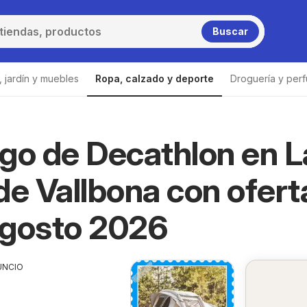
Buscar
 jardín y muebles
Ropa, calzado y deporte
Droguería y perf
go de Decathlon en L
La Pobla de Vallbona
Decathlon La Pobla de Vallbona
de Vallbona con ofert
Agosto 2026
UNCIO