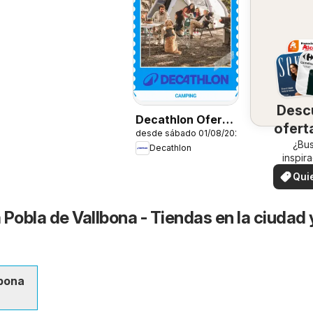
Desc
Decathlon Oferta
ofert
desde sábado 01/08/2026
estacional
su 
¿Bu
Decathlon
inspir
¡Vea las
Qui
en su 
ver
Pobla de Vallbona - Tiendas en la ciudad 
lbona