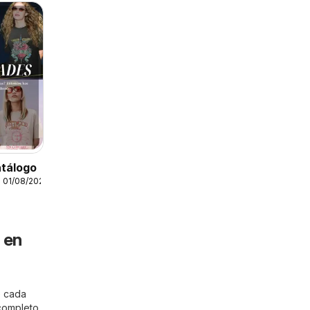
atálogo
 01/08/2026
 en
e cada
 completo