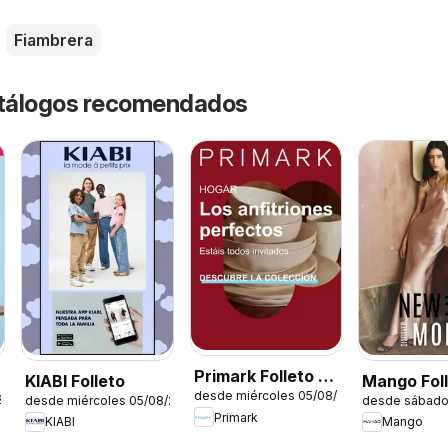
Fiambrera
catálogos recomendados
Primark Folleto -
KIABI Folleto
Mango Fol
desde miércoles 05/08/2026
Hogar
26
desde miércoles 05/08/2026
desde sábado
Primark
KIABI
Mango