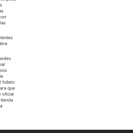
ás
as
 con
las
elentes
ubre
Puedes
ial
bios
de
 folleto
para que
 oficial
 tienda
rá