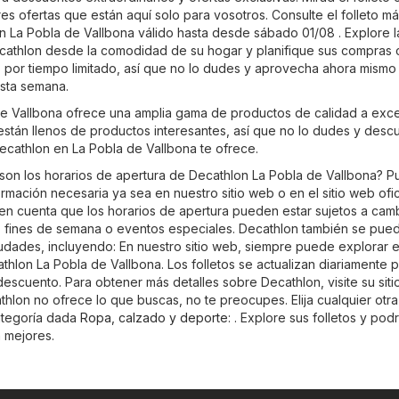
es ofertas que están aquí solo para vosotros. Consulte el folleto m
n La Pobla de Vallbona válido hasta desde sábado 01/08 . Explore l
ecathlon desde la comodidad de su hogar y planifique sus compras
es por tiempo limitado, así que no lo dudes y aprovecha ahora mismo 
sta semana.
e Vallbona ofrece una amplia gama de productos de calidad a exc
 están llenos de productos interesantes, así que no lo dudes y desc
Decathlon en La Pobla de Vallbona te ofrece.
son los horarios de apertura de Decathlon La Pobla de Vallbona? 
ormación necesaria ya sea en nuestro sitio web o en el sitio web ofic
en cuenta que los horarios de apertura pueden estar sujetos a cam
s, fines de semana o eventos especiales. Decathlon también se pue
udades, incluyendo: En nuestro sitio web, siempre puede explorar el
thlon La Pobla de Vallbona. Los folletos se actualizan diariamente 
escuento. Para obtener más detalles sobre Decathlon, visite su sitio
athlon no ofrece lo que buscas, no te preocupes. Elija cualquier otra
ategoría dada
Ropa, calzado y deporte
: . Explore sus folletos y pod
n mejores.