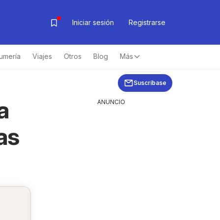
Iniciar sesión
Registrarse
umería
Viajes
Otros
Blog
Más
Suscríbase
a
ANUNCIO
as