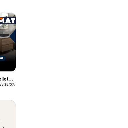
lleto -
es 29/07/2026
e baño
s