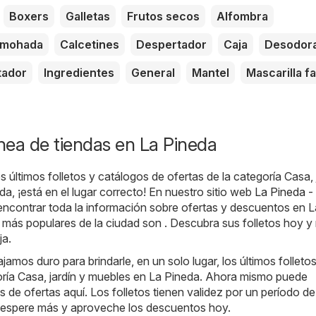
Boxers
Galletas
Frutos secos
Alfombra
lmohada
Calcetines
Despertador
Caja
Desodor
tador
Ingredientes
General
Mantel
Mascarilla fa
ínea de tiendas en La Pineda
 últimos folletos y catálogos de ofertas de la categoría Casa, 
a, ¡está en el lugar correcto! En nuestro sitio web
La Pineda -
encontrar toda la información sobre ofertas y descuentos en L
 más populares de la ciudad son . Descubra sus folletos hoy y
ja.
jamos duro para brindarle, en un solo lugar, los últimos folleto
oría Casa, jardín y muebles en La Pineda. Ahora mismo puede
s de ofertas aquí. Los folletos tienen validez por un período d
no espere más y aproveche los descuentos hoy.