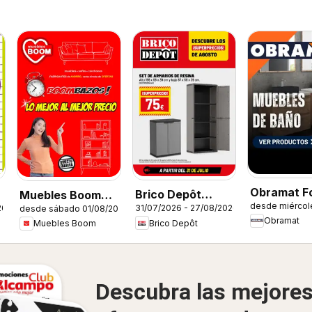
Obramat Fo
Brico Depôt
Muebles Boom
desde miércol
Muebles d
26
31/07/2026 - 27/08/2026
desde sábado 01/08/2026
Folleto
Folleto
Obramat
Brico Depôt
Muebles Boom
Descubra las mejore