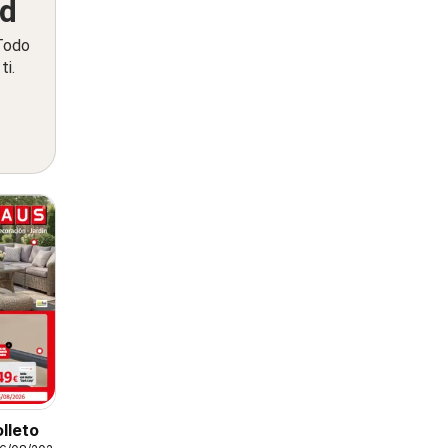
ed
 Todo
ti.
lleto