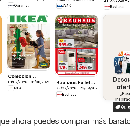
Paneles
23/07/2026 - 
Obramat
JYSK
Bauhaus
Sandwich
Colección
Desc
Bauhaus Folleto
01/02/2026 - 31/08/2026
Grejsimojs
ofer
23/07/2026 - 26/08/2026
IKEA
26
Cat
en 
¿Bus
Bauhaus
inspira
zo
¡Vea 
Quie
ofertas 
ver
zon
que ahora puedes comprar más barat