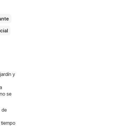
ante
cial
jardín y
a
 no se
s de
e tiempo