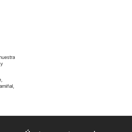
nuestra
 y
e
,
amiñal
,