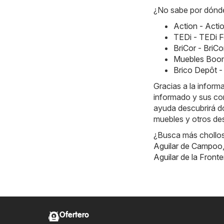
¿No sabe por dónde
Action - Acti
TEDi - TEDi F
BriCor - BriC
Muebles Boom
Brico Depôt -
Gracias a la inform
informado y sus co
ayuda descubrirá dó
muebles y otros de
¿Busca más chollos?
Aguilar de Campoo
Aguilar de la Fronte
Ofertero