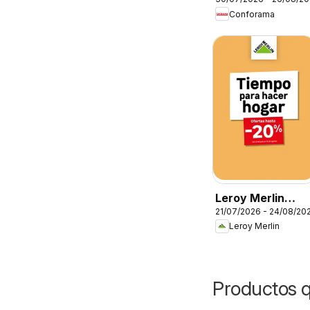
Folleto
Conforama
Leroy Merlin
21/07/2026 - 24/08/20
Catálogo
Leroy Merlin
Productos 