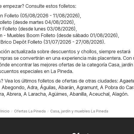
 empezar? Consulte estos folletos:
on Folleto (05/08/2026 - 11/08/2026)
,
olleto (desde martes 04/08/2026)
,
or Folleto (desde lunes 03/08/2026)
,
 - Muebles Boom Folleto (desde sábado 01/08/2026)
,
 Brico Depôt Folleto (31/07/2026 - 27/08/2026)
.
ación actualizada sobre descuentos y chollos, siempre estará
mpras se convertirán en una experiencia más placentera. Con 
nde encontrar las mejores ofertas de la categoría Casa, jardín
scuentos especiales en La Pineda.
 Vea los últimos folletos de ofertas de otras ciudades:
Agaet
,
Abegondo
,
Adra
,
Águilas
,
Abarán
,
Agramunt
,
A Pobra do Car
ra
,
Abrera
,
A Laracha
,
Agüimes
,
Abanilla
,
Aceuchal
,
Alagón
.
Inicio
Ofertas La Pineda
Casa, jardín y muebles La Pineda