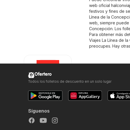
web oficial
halconvia
festivos y fines de 
Línea de la Concepció
web, siempre puede e
Concepción. Los foll
Para obtener más detal
Viajes La Línea de l
preocupes. Hay otras
Ofertero
Todos los folletos de descuento en un solo lugar
Halcón Viajes
Síguenos