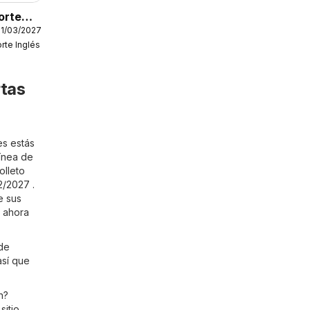
Corte
31/03/2027
as
orte Inglés
 de la
 de
rtas
es estás
Línea de
olleto
2/2027 .
e sus
a ahora
de
así que
n?
sitio