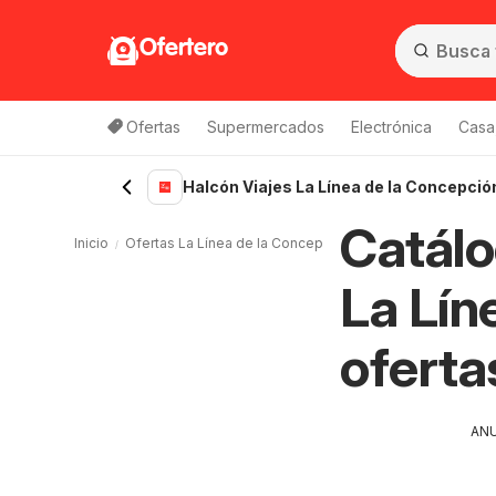
Ofertero
Ofertas
Supermercados
Electrónica
Casa,
Halcón Viajes La Línea de la Concepció
Catálo
Inicio
Ofertas La Línea de la Concepción
Viajes La Línea de 
La Lín
oferta
AN