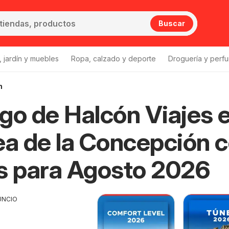
Buscar
 jardín y muebles
Ropa, calzado y deporte
Droguería y perfu
n
go de Halcón Viajes 
la Concepción
Halcón Viajes La Línea de la Concepción
ea de la Concepción 
s para Agosto 2026
UNCIO