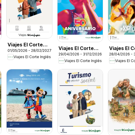
Viajes El Corte
Viajes El Corte
Viajes El 
01/05/2026 - 28/02/2027
Inglés Rutas
29/04/2026 - 31/12/2026
28/04/2026 - 
Inglés Catálogo
Inglés Esp
Viajes El Corte Inglés
Culturales
Viajes El Corte Inglés
Viajes El C
50 aniversario
familias
Cantabria
Tourmundial