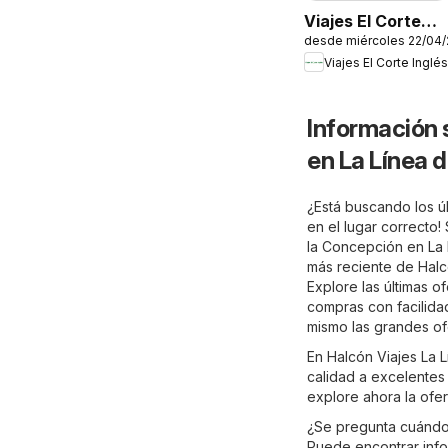
Viajes El Corte
desde miércoles 22/04
Inglés
Viajes El Corte Inglés
PortAventura
World
Información 
en La Línea 
¿Está buscando los ú
en el lugar correcto!
la Concepción en
La
más reciente de Halc
Explore las últimas 
compras con facilidad
mismo las grandes of
En Halcón Viajes La 
calidad a excelentes 
explore ahora la ofe
¿Se pregunta cuándo 
Puede encontrar infor