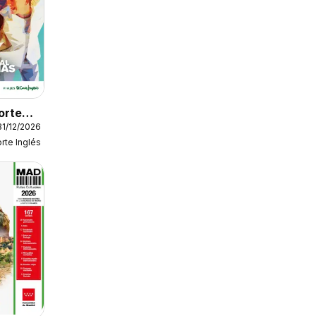
Corte
31/12/2026
ecial
orte Inglés