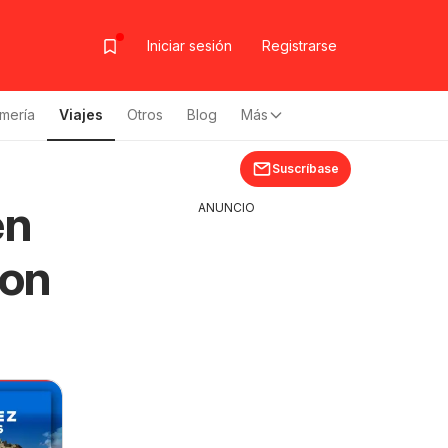
Iniciar sesión
Registrarse
mería
Viajes
Otros
Blog
Más
Suscríbase
en
ANUNCIO
con