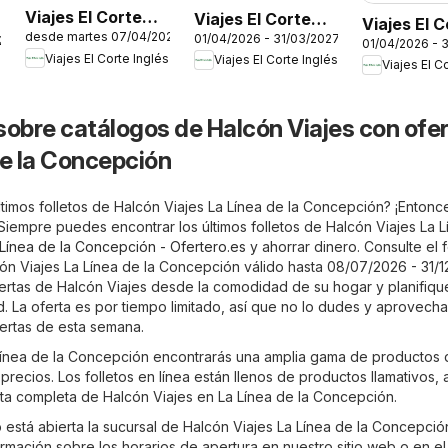
Viajes El Corte
Viajes El Corte
Viajes El 
desde martes 07/04/2026
01/04/2026 - 31/03/2027
Inglés Disney
Inglés Turismo
/2026
01/04/2026 - 
Inglés Rut
Viajes El Corte Inglés
Viajes El Corte Inglés
Cruise Line
Social Castilla La
Viajes El C
Culturales
Mancha
Comunidad
Madrid
sobre catálogos de Halcón Viajes con ofe
de la Concepción
ltimos folletos de Halcón Viajes La Línea de la Concepción? ¡Entonc
 Siempre puedes encontrar los últimos folletos de Halcón Viajes La 
 Línea de la Concepción - Ofertero.es
y ahorrar dinero. Consulte el f
ón Viajes La Línea de la Concepción válido hasta 08/07/2026 - 31/1
ofertas de Halcón Viajes desde la comodidad de su hogar y planifiqu
. La oferta es por tiempo limitado, así que no lo dudes y aprovech
ertas de esta semana.
Línea de la Concepción encontrarás una amplia gama de productos 
precios. Los folletos en línea están llenos de productos llamativos, 
rta completa de Halcón Viajes en La Línea de la Concepción.
está abierta la sucursal de Halcón Viajes La Línea de la Concepció
mación sobre los horarios de apertura en nuestro sitio web o en el 