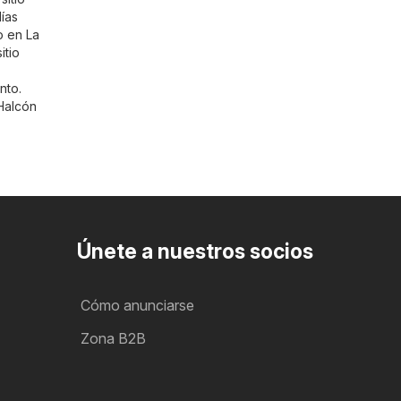
ías
o en La
itio
nto.
 Halcón
Únete a nuestros socios
Cómo anunciarse
Zona B2B