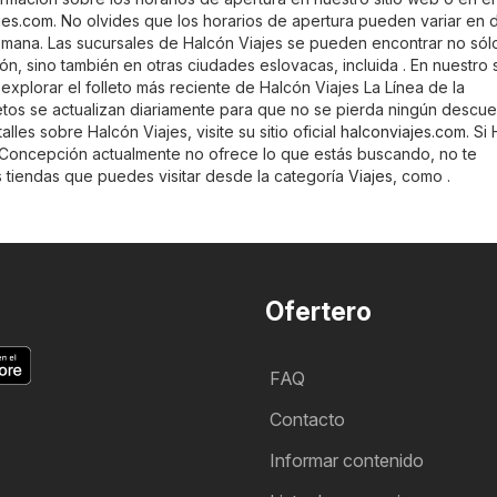
jes.com
. No olvides que los horarios de apertura pueden variar en d
semana. Las sucursales de Halcón Viajes se pueden encontrar no sól
n, sino también en otras ciudades eslovacas, incluida . En nuestro s
xplorar el folleto más reciente de Halcón Viajes La Línea de la
etos se actualizan diariamente para que no se pierda ningún descue
les sobre Halcón Viajes, visite su sitio oficial
halconviajes.com
. Si
a Concepción actualmente no ofrece lo que estás buscando, no te
 tiendas que puedes visitar desde la categoría
Viajes
, como .
Ofertero
FAQ
Contacto
Informar contenido