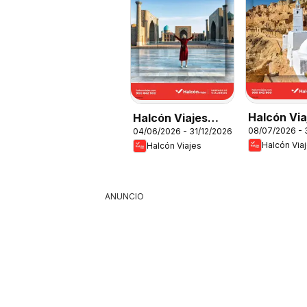
Halcón Via
Halcón Viajes
08/07/2026 - 
04/06/2026 - 31/12/2026
Túnez
Comfort level
Halcón Via
Halcón Viajes
2026
ANUNCIO