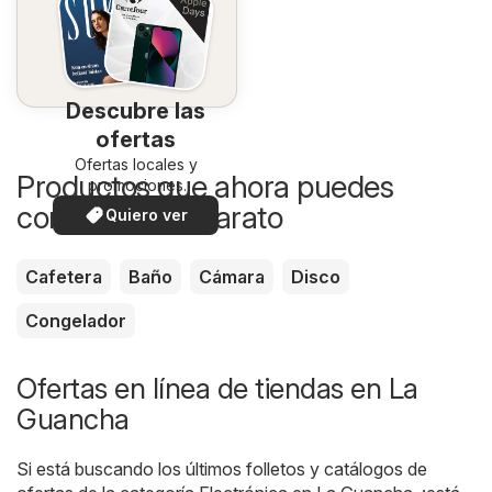
Descubre las
ofertas
Ofertas locales y
Productos que ahora puedes
promociones
especiales.
comprar más barato
Quiero ver
Cafetera
Baño
Cámara
Disco
Congelador
Ofertas en línea de tiendas en La
Guancha
Si está buscando los últimos folletos y catálogos de