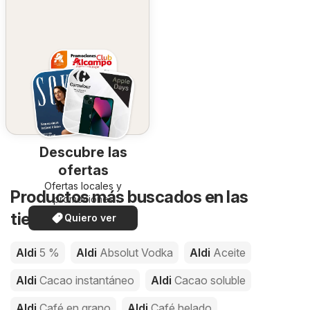
Descubre las
ofertas
Ofertas locales y
Productos más buscados en las
promociones
especiales.
tiendas de Aldi
Quiero ver
Aldi
5 %
Aldi
Absolut Vodka
Aldi
Aceite
Aldi
Cacao instantáneo
Aldi
Cacao soluble
Aldi
Café en grano
Aldi
Café helado