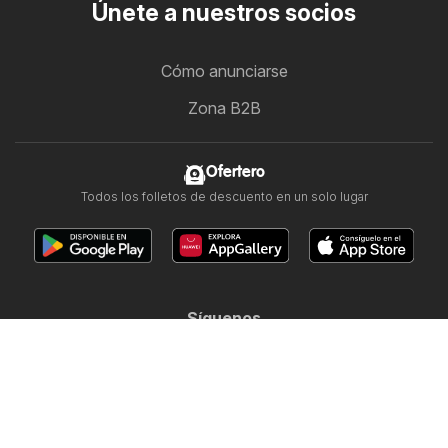
Únete a nuestros socios
Cómo anunciarse
Zona B2B
Ofertero
Todos los folletos de descuento en un solo lugar
Síguenos
Otros países:
Argentina
Brasil
Chile
Colombia
México
Perú
Portugal
United States