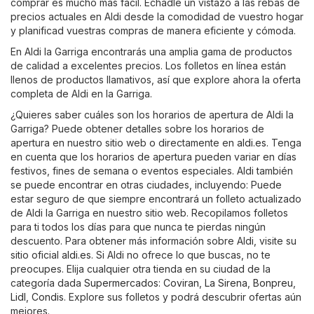
comprar es mucho más fácil. Echadle un vistazo a las rebas de
precios actuales en Aldi desde la comodidad de vuestro hogar
y planificad vuestras compras de manera eficiente y cómoda.
En Aldi la Garriga encontrarás una amplia gama de productos
de calidad a excelentes precios. Los folletos en línea están
llenos de productos llamativos, así que explore ahora la oferta
completa de Aldi en la Garriga.
¿Quieres saber cuáles son los horarios de apertura de Aldi la
Garriga? Puede obtener detalles sobre los horarios de
apertura en nuestro sitio web o directamente en
aldi.es
. Tenga
en cuenta que los horarios de apertura pueden variar en días
festivos, fines de semana o eventos especiales. Aldi también
se puede encontrar en otras ciudades, incluyendo: Puede
estar seguro de que siempre encontrará un folleto actualizado
de Aldi la Garriga en nuestro sitio web. Recopilamos folletos
para ti todos los días para que nunca te pierdas ningún
descuento. Para obtener más información sobre Aldi, visite su
sitio oficial
aldi.es
. Si Aldi no ofrece lo que buscas, no te
preocupes. Elija cualquier otra tienda en su ciudad de la
categoría dada
Supermercados
:
Coviran
,
La Sirena
,
Bonpreu
,
Lidl
,
Condis
. Explore sus folletos y podrá descubrir ofertas aún
mejores.