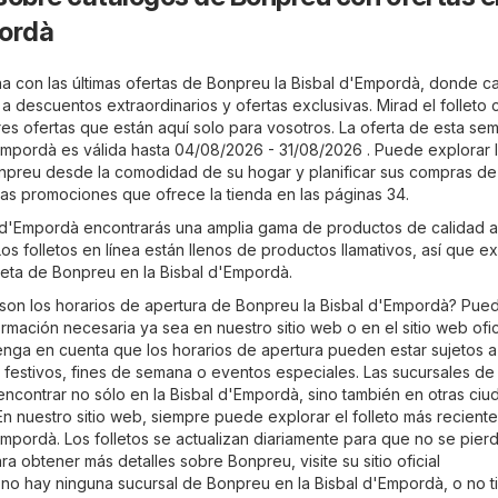
pordà
a con las últimas ofertas de Bonpreu la Bisbal d'Empordà, donde c
a a descuentos extraordinarios y ofertas exclusivas. Mirad el folleto
res ofertas que están aquí solo para vosotros. La oferta de esta se
Empordà es válida hasta 04/08/2026 - 31/08/2026 . Puede explorar 
onpreu desde la comodidad de su hogar y planificar sus compras d
las promociones que ofrece la tienda en las páginas 34.
 d'Empordà encontrarás una amplia gama de productos de calidad a
os folletos en línea están llenos de productos llamativos, así que e
leta de Bonpreu en la Bisbal d'Empordà.
son los horarios de apertura de Bonpreu la Bisbal d'Empordà? Pue
ormación necesaria ya sea en nuestro sitio web o en el sitio web ofic
enga en cuenta que los horarios de apertura pueden estar sujetos a
 festivos, fines de semana o eventos especiales. Las sucursales de
contrar no sólo en la Bisbal d'Empordà, sino también en otras ci
 En nuestro sitio web, siempre puede explorar el folleto más recient
Empordà. Los folletos se actualizan diariamente para que no se pier
a obtener más detalles sobre Bonpreu, visite su sitio oficial
i no hay ninguna sucursal de Bonpreu en la Bisbal d'Empordà, o no 