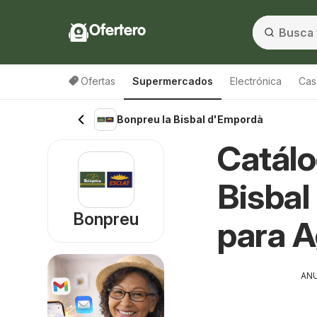
Ofertero
Ofertas
Supermercados
Electrónica
Cas
Bonpreu la Bisbal d'Empordà
Catálo
Bisbal
Bonpreu
para 
AN