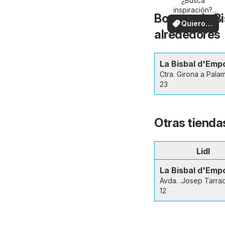
su zona
¿Busca
inspiración?
Bonpreu la B
¡Vea las ofertas
Quiero
en su zona!
alrededores
ver
La Bisbal d'Emp
Ctra. Girona a Pala
23
Otras tienda
Lidl
La Bisbal d'Emp
Avda. .Josep Tarrad
12