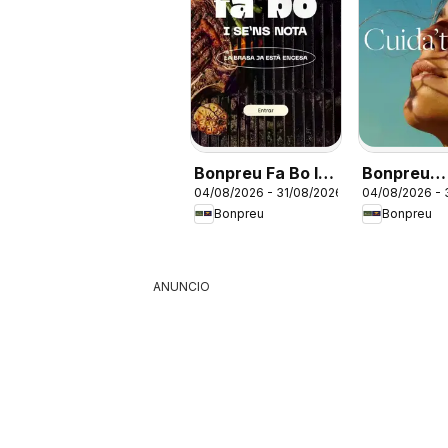
Bonpreu Fa Bo I
Bonpreu
04/08/2026 - 31/08/2026
04/08/2026 - 
Se'ns Nota
Perfumeri
Bonpreu
Bonpreu
ANUNCIO