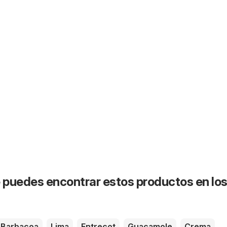
puedes encontrar estos productos en lo
Barbacoa
Lima
Entrecot
Guacamole
Crema