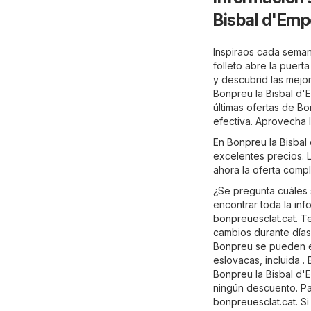
Bisbal d'Em
Inspiraos cada seman
folleto abre la puert
y descubrid las mejo
Bonpreu la Bisbal d'
últimas ofertas de B
efectiva. Aprovecha 
En Bonpreu la Bisbal
excelentes precios. L
ahora la oferta comp
¿Se pregunta cuáles 
encontrar toda la inf
bonpreuesclat.cat
. T
cambios durante días
Bonpreu se pueden en
eslovacas, incluida .
Bonpreu la Bisbal d'
ningún descuento. Par
bonpreuesclat.cat
. S