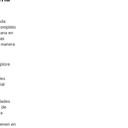
ada
 completo
mana en
las
e manera
xplore
des
ial
udades
e de
da
tienen en