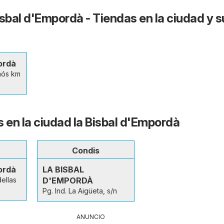
isbal d'Empordà - Tiendas en la ciudad y s
ordà
mós km
s en la ciudad la Bisbal d'Empordà
Condis
ordà
LA BISBAL
ellas
D'EMPORDÀ
Pg. Ind. La Aigüeta, s/n
ANUNCIO