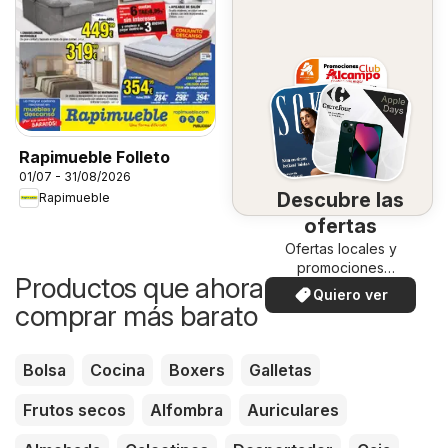
Rapimueble Folleto
01/07 - 31/08/2026
Descubre las
Rapimueble
ofertas
Ofertas locales y
promociones
Productos que ahora puedes
especiales.
Quiero ver
comprar más barato
Bolsa
Cocina
Boxers
Galletas
Frutos secos
Alfombra
Auriculares