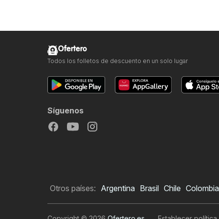
Ofertero
Todos los folletos de descuento en un solo lugar
Síguenos
Otros países:
Argentina
Brasil
Chile
Colombia
Copyright © 2026
Ofertero.es
.
Establecer política