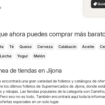
¡Vea 
Quie
ofertas 
26
ver
zon
que ahora puedes comprar más barat
ta
Té
Queso
Cerveza
Calabacín
Aceite
Ce
Leche
Yogur
Melón
ínea de tiendas en Jijona
b encontrará una gran variedad de folletos y catálogos de ofer
ire los últimos folletos de Supermercados de Jijona, donde está
 y rebajas. Las tiendas populares de la categoría son
Carrefou
 Pero eso no es todo. También encontrará aquí toda la informa
ofertas especiales en un solo lugar.