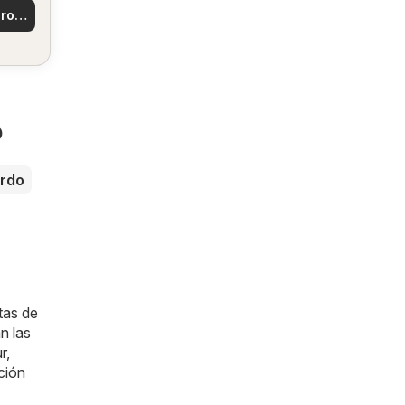
las
ro
en su
a!
o
rdo
tas de
n las
r
,
ción