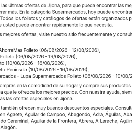
as últimas ofertas de Jijona, para que pueda encontrar las me
rar más. En la categoría Supermercados, hoy puede encontra
. Todos los folletos y catálogos de ofertas están organizados p
e usted pueda encontrar rápidamente lo que necesita.
s mejores ofertas, visite nuestro sitio frecuentemente y consul
AhorraMas Folleto (06/08/2026 - 12/08/2026)
,
 Folleto (06/08/2026 - 19/08/2026)
,
lleto (10/08/2026 - 16/08/2026)
,
olleto Península (10/08/2026 - 16/08/2026)
,
rcados - Lupa Supermercados Folleto (06/08/2026 - 19/08/
e compras en la comodidad de su hogar y compre sus productos
nda que le ofrezca los mejores precios. Con nuestra ayuda, sie
das las ofertas especiales en Jijona.
 también ofrecen muy buenos descuentos especiales. Consult
 en
Agaete
,
Aguilar de Campoo
,
Abegondo
,
Adra
,
Águilas
,
Aba
 do Caramiñal
,
Aguilar de la Frontera
,
Abrera
,
A Laracha
,
Agüi
,
Alagón
.