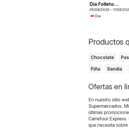
Dia Folleto
05/08/2026 - 11/08/20
Market
Dia
Productos 
Chocolate
Pas
Piña
Sandía
Ofertas en l
En nuestro sitio we
Supermercados
. M
últimas promociones
Carrefour Express
.
que necesita sobre 