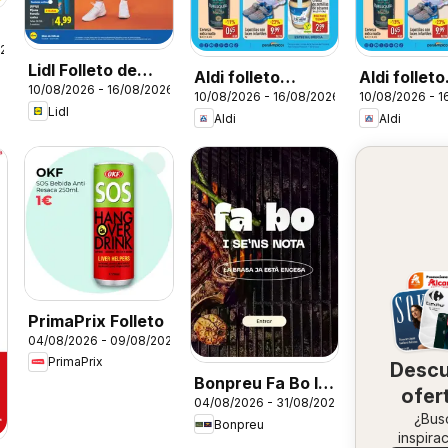
026
Lidl Folleto de
Aldi folleto
Aldi folleto
10/08/2026 - 16/08/2026
bazar
10/08/2026 - 16/08/2026
10/08/2026 - 1
Baleares
Canarias
Lidl
Aldi
Aldi
PrimaPrix Folleto
04/08/2026 - 09/08/2026
PrimaPrix
Desc
Bonpreu Fa Bo I
ofer
04/08/2026 - 31/08/2026
Se'ns Nota
en 
¿Bus
Bonpreu
inspira
zo