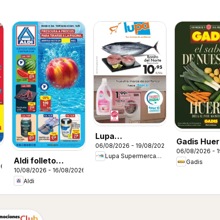
Lupa
Gadis Huer
06/08/2026 - 19/08/2026
Supermercados
06/08/2026 - 
Lupa Supermercados
Folleto
Aldi folleto
Gadis
26
10/08/2026 - 16/08/2026
Península
Aldi