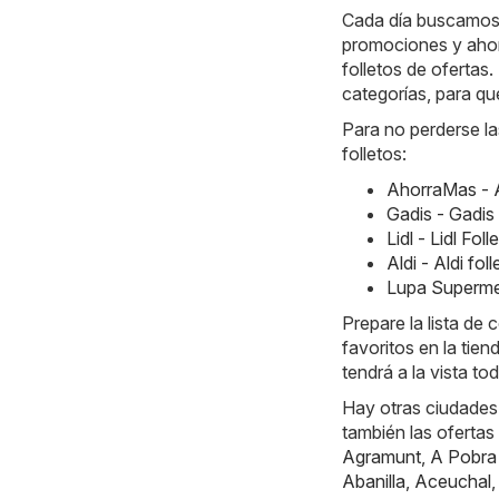
Cada día buscamos l
promociones y ahor
folletos de ofertas
categorías, para qu
Para no perderse la
folletos:
AhorraMas - 
Gadis - Gadis
Lidl - Lidl Fo
Aldi - Aldi f
Lupa Superme
Prepare la lista d
favoritos en la tie
tendrá a la vista to
Hay otras ciudades
también las ofertas
Agramunt
,
A Pobra
Abanilla
,
Aceuchal