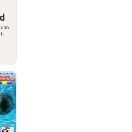
s
ed
 Todo
ti.