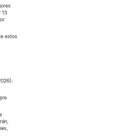
jores
r 13
or
te estos
2026)
.
mpre
e
rán
,
mes
,