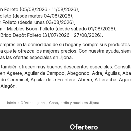
on Folleto (05/08/2026 - 11/08/2026)
,
olleto (desde martes 04/08/2026)
,
or Folleto (desde lunes 03/08/2026)
,
 - Muebles Boom Folleto (desde sábado 01/08/2026)
,
 Brico Depôt Folleto (31/07/2026 - 27/08/2026)
.
e compras en la comodidad de su hogar y compre sus productos
nda que le ofrezca los mejores precios. Con nuestra ayuda, sie
das las ofertas especiales en Jijona.
 también ofrecen muy buenos descuentos especiales. Consult
 en
Agaete
,
Aguilar de Campoo
,
Abegondo
,
Adra
,
Águilas
,
Aba
 do Caramiñal
,
Aguilar de la Frontera
,
Abrera
,
A Laracha
,
Agüi
,
Alagón
.
Inicio
Ofertas Jijona
Casa, jardín y muebles Jijona
Ofertero