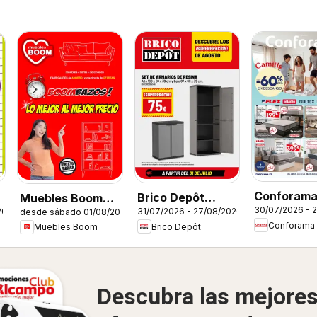
Conforam
Brico Depôt
Muebles Boom
30/07/2026 - 
26
31/07/2026 - 27/08/2026
Folleto
desde sábado 01/08/2026
Folleto
Folleto
Conforama
Brico Depôt
Muebles Boom
Descubra las mejore