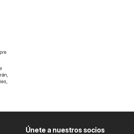
mpre
e
rán
,
mes
,
Únete a nuestros socios