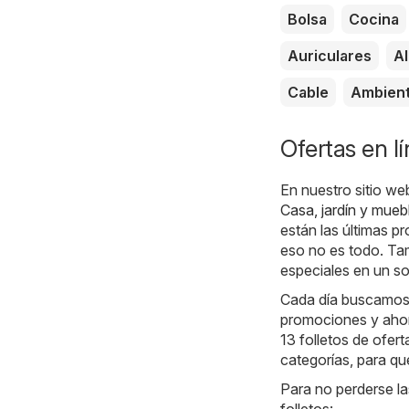
Bolsa
Cocina
Auriculares
A
Cable
Ambien
Ofertas en l
En nuestro sitio we
Casa, jardín y mueb
están las últimas p
eso no es todo. Tam
especiales en un sol
Cada día buscamos l
promociones y ahorr
13 folletos de ofer
categorías, para qu
Para no perderse la