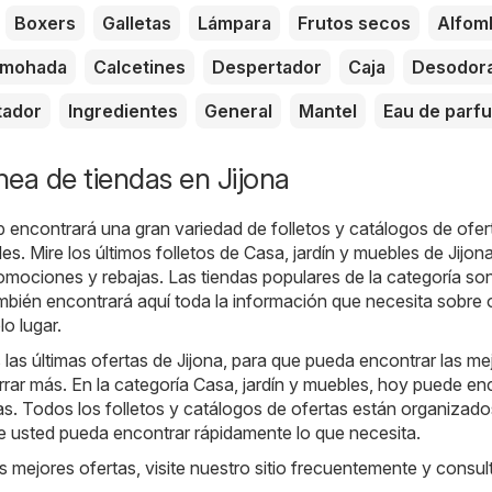
Boxers
Galletas
Lámpara
Frutos secos
Alfom
lmohada
Calcetines
Despertador
Caja
Desodor
tador
Ingredientes
General
Mantel
Eau de parf
ínea de tiendas en Jijona
b encontrará una gran variedad de folletos y catálogos de ofer
les
. Mire los últimos folletos de Casa, jardín y muebles de Jijo
romociones y rebajas. Las tiendas populares de la categoría son
bién encontrará aquí toda la información que necesita sobre 
o lugar.
as últimas ofertas de Jijona, para que pueda encontrar las me
ar más. En la categoría Casa, jardín y muebles, hoy puede en
tas. Todos los folletos y catálogos de ofertas están organizado
e usted pueda encontrar rápidamente lo que necesita.
s mejores ofertas, visite nuestro sitio frecuentemente y consul