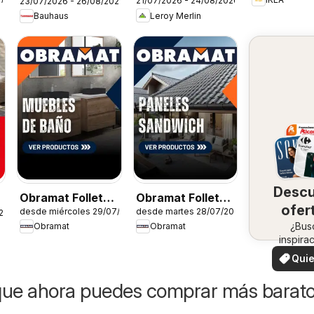
21/07/2026 - 24/08/2026
23/07/2026 - 26/08/2026
Catálogo
Leroy Merlin
Bauhaus
Desc
Obramat Folleto -
Obramat Folleto -
ofer
desde miércoles 29/07/2026
desde martes 28/07/2026
Muebles de baño
Paneles
26
en 
¿Bus
Obramat
Obramat
Sandwich
inspira
zo
¡Vea 
Quie
ofertas 
ver
zon
que ahora puedes comprar más barat