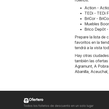
folletos:
Action - Acti
TEDi - TEDi F
BriCor - BriC
Muebles Boom
Brico Depôt -
Prepare la lista d
favoritos en la tie
tendrá a la vista to
Hay otras ciudades
también las ofertas
Agramunt
,
A Pobra
Abanilla
,
Aceuchal
Ofertero
Todos los folletos de descuento en un solo lugar