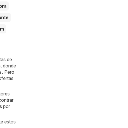
bra
ante
um
tas de
na, donde
 . Pero
ofertas
jores
contrar
s por
te estos