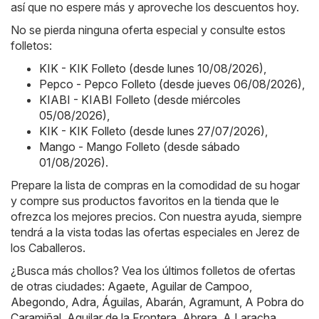
así que no espere más y aproveche los descuentos hoy.
No se pierda ninguna oferta especial y consulte estos
folletos:
KIK - KIK Folleto (desde lunes 10/08/2026)
,
Pepco - Pepco Folleto (desde jueves 06/08/2026)
,
KIABI - KIABI Folleto (desde miércoles
05/08/2026)
,
KIK - KIK Folleto (desde lunes 27/07/2026)
,
Mango - Mango Folleto (desde sábado
01/08/2026)
.
Prepare la lista de compras en la comodidad de su hogar
y compre sus productos favoritos en la tienda que le
ofrezca los mejores precios. Con nuestra ayuda, siempre
tendrá a la vista todas las ofertas especiales en Jerez de
los Caballeros.
¿Busca más chollos? Vea los últimos folletos de ofertas
de otras ciudades:
Agaete
,
Aguilar de Campoo
,
Abegondo
,
Adra
,
Águilas
,
Abarán
,
Agramunt
,
A Pobra do
Caramiñal
,
Aguilar de la Frontera
,
Abrera
,
A Laracha
,