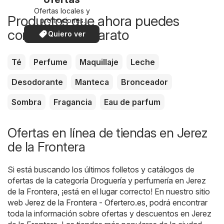
Ofertas locales y
Productos que ahora puedes
promociones
especiales.
comprar más barato
Quiero ver
Té
Perfume
Maquillaje
Leche
Desodorante
Manteca
Bronceador
Sombra
Fragancia
Eau de parfum
Ofertas en línea de tiendas en Jerez
de la Frontera
Si está buscando los últimos folletos y catálogos de
ofertas de la categoría Droguería y perfumería en Jerez
de la Frontera, ¡está en el lugar correcto! En nuestro sitio
web
Jerez de la Frontera - Ofertero.es
, podrá encontrar
toda la información sobre ofertas y descuentos en Jerez