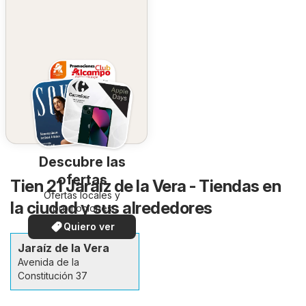
Descubre las
ofertas
Tien 21 Jaraíz de la Vera - Tiendas en
Ofertas locales y
la ciudad y sus alrededores
promociones
especiales.
Quiero ver
Jaraíz de la Vera
Avenida de la
Constitución 37