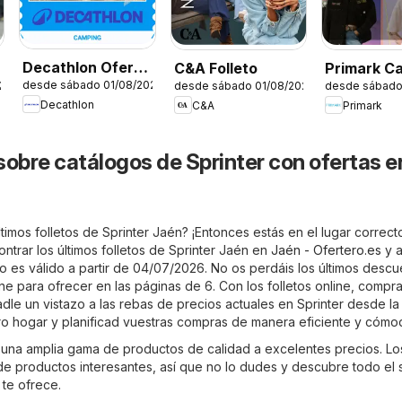
Decathlon Oferta
C&A Folleto
Primark C
desde sábado 01/08/2026
26
desde sábado 01/08/2026
desde sábado
estacional
Decathlon
C&A
Primark
sobre catálogos de Sprinter con ofertas e
timos folletos de Sprinter Jaén? ¡Entonces estás en el lugar correct
trar los últimos folletos de Sprinter Jaén en
Jaén - Ofertero.es
y a
leto es válido a partir de 04/07/2026. No os perdáis los últimos desc
ne para ofrecer en las páginas de 6. Con los folletos online, compra
dle un vistazo a las rebas de precios actuales en Sprinter desde la
 hogar y planificad vuestras compras de manera eficiente y cómo
 una amplia gama de productos de calidad a excelentes precios. Lo
 de productos interesantes, así que no lo dudes y descubre todo el 
 te ofrece.