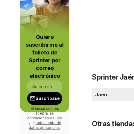
Quiero
suscribirme al
folleto de
Sprinter por
correo
electrónico
Sprinter Jaén
Jaén
Suscríbase
Al iniciar sesión,
acepta las
condiciones de uso
Otras tienda
y el
tratamiento de
datos personales
.