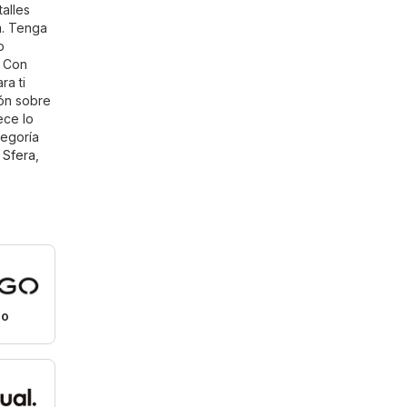
alles
m
. Tenga
o
: Con
ra ti
ión sobre
ece lo
tegoría
,
Sfera
,
o