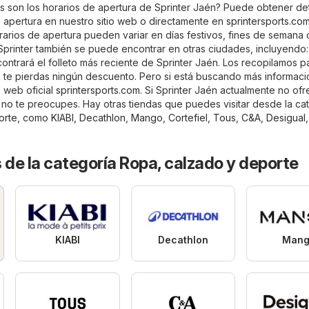
s son los horarios de apertura de Sprinter Jaén? Puede obtener det
e apertura en nuestro sitio web o directamente en
sprintersports.co
rarios de apertura pueden variar en días festivos, fines de semana 
Sprinter también se puede encontrar en otras ciudades, incluyendo
ntrará el folleto más reciente de Sprinter Jaén. Los recopilamos pa
 te pierdas ningún descuento. Pero si está buscando más informac
io web oficial
sprintersports.com
. Si Sprinter Jaén actualmente no ofr
no te preocupes. Hay otras tiendas que puedes visitar desde la ca
orte
, como
KIABI
,
Decathlon
,
Mango
,
Cortefiel
,
Tous
,
C&A
,
Desigual
 de la categoría Ropa, calzado y deporte
KIABI
Decathlon
Mang