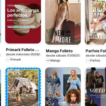
Primark Folleto -
Mango Folleto
Parfois Fol
desde miércoles 05/08/2026
Hogar
26
desde sábado 01/08/2026
desde sábado
Primark
Mango
Parfois