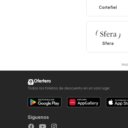
Cortefiel
Sfera
Inic
Ofertero
Todos los folletos de descuento en un solo lugar
Síguenos