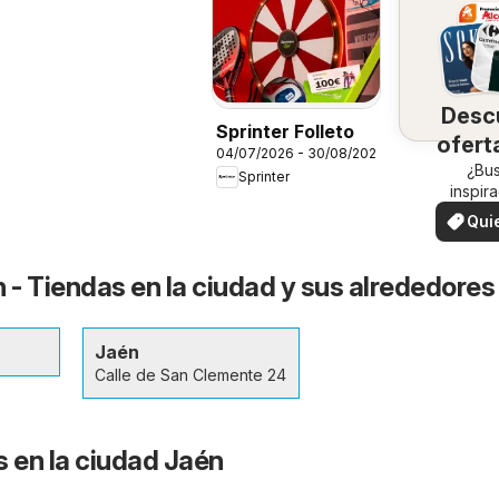
Desc
Sprinter Folleto
ofert
04/07/2026 - 30/08/2026
su 
¿Bu
Sprinter
inspir
¡Vea las
Qui
en su 
ver
 - Tiendas en la ciudad y sus alrededores
Jaén
Calle de San Clemente 24
s en la ciudad Jaén