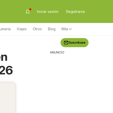
Iniciar sesión
Registrarse
umería
Viajes
Otros
Blog
Más
Suscríbase
én
ANUNCIO
026