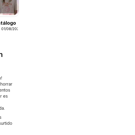
atálogo
 01/08/2026
n
o!
horrar
uentos
r es
da.
s
surtido