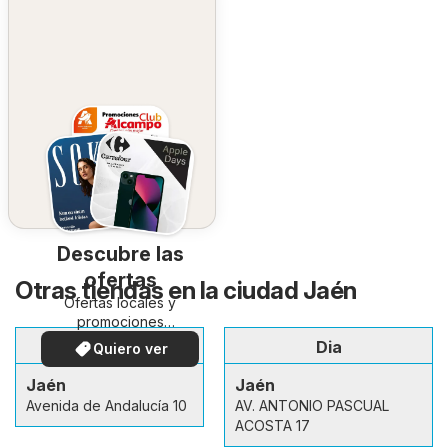
Descubre las
ofertas
Otras tiendas en la ciudad Jaén
Ofertas locales y
promociones
especiales.
Carrefour
Dia
Quiero ver
Jaén
Jaén
Avenida de Andalucía 10
AV. ANTONIO PASCUAL
ACOSTA 17