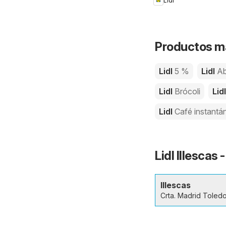
Lidl
Productos má
Lidl
5 %
Lidl
Ab
Lidl
Brócoli
Lid
Lidl
Café instantá
Lidl Illescas
Illescas
Crta. Madrid Toledo