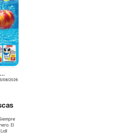
o
16/08/2026
escas
 Siempre
nero. El
Lidl