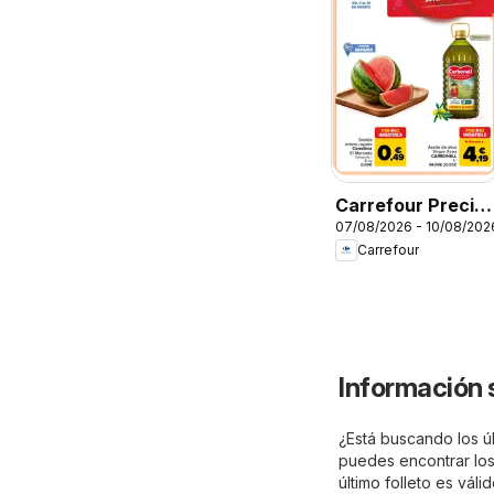
Carrefour Precio
07/08/2026 - 10/08/202
Imbatible
Carrefour
Información s
¿Está buscando los úl
puedes encontrar los 
último folleto es vál