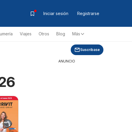
Iniciar sesión
Registrarse
fumería
Viajes
Otros
Blog
Más
Suscríbase
ANUNCIO
026