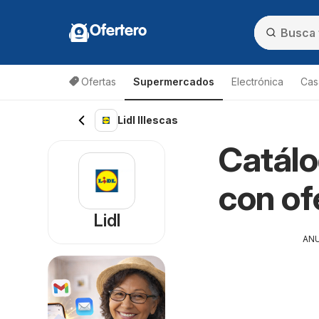
Ofertero
Ofertas
Supermercados
Electrónica
Cas
Lidl Illescas
Catálo
con of
Lidl
AN