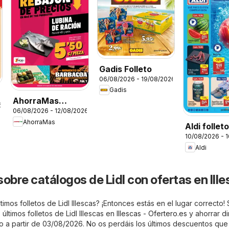
Gadis Folleto
06/08/2026 - 19/08/2026
Gadis
AhorraMas
6
06/08/2026 - 12/08/2026
Folleto
AhorraMas
Aldi follet
10/08/2026 - 
Península
Aldi
obre catálogos de Lidl con ofertas en Ill
timos folletos de Lidl Illescas? ¡Entonces estás en el lugar correcto!
últimos folletos de Lidl Illescas en
Illescas - Ofertero.es
y ahorrar di
ido a partir de 03/08/2026. No os perdáis los últimos descuentos que 