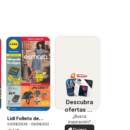
Descubra
ofertas en
su zona
¿Busca
Lidl Folleto de
inspiración?
26
03/08/2026 - 09/08/2026
bazar
¡Vea las ofertas
Quiero