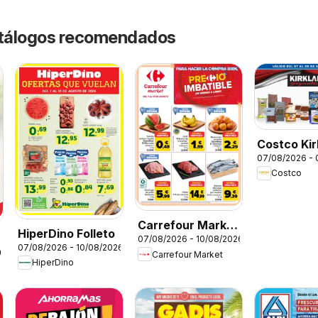
catálogos recomendados
Costco Kir
07/08/2026 -
Costco
Carrefour Market
HiperDino Folleto
07/08/2026 - 10/08/2026
Precio Imbatible
07/08/2026 - 10/08/2026
26
Carrefour Market
HiperDino