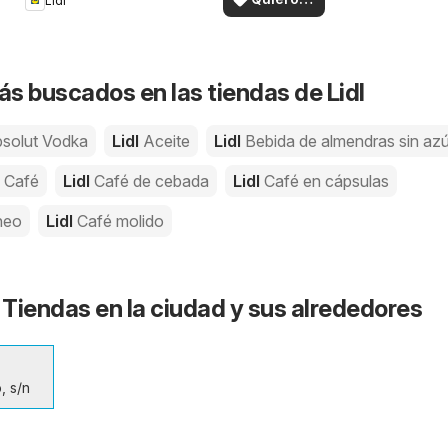
Lidl
en su zona!
ver
s buscados en las tiendas de Lidl
solut Vodka
Lidl
Aceite
Lidl
Bebida de almendras sin az
l
Café
Lidl
Café de cebada
Lidl
Café en cápsulas
neo
Lidl
Café molido
 - Tiendas en la ciudad y sus alrededores
, s/n