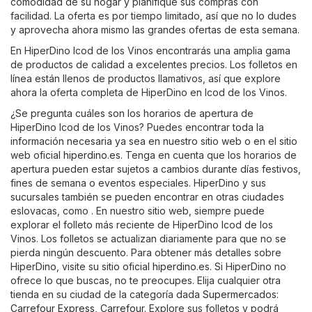
comodidad de su hogar y planifique sus compras con
facilidad. La oferta es por tiempo limitado, así que no lo dudes
y aprovecha ahora mismo las grandes ofertas de esta semana.
En HiperDino Icod de los Vinos encontrarás una amplia gama
de productos de calidad a excelentes precios. Los folletos en
línea están llenos de productos llamativos, así que explore
ahora la oferta completa de HiperDino en Icod de los Vinos.
¿Se pregunta cuáles son los horarios de apertura de
HiperDino Icod de los Vinos? Puedes encontrar toda la
información necesaria ya sea en nuestro sitio web o en el sitio
web oficial
hiperdino.es
. Tenga en cuenta que los horarios de
apertura pueden estar sujetos a cambios durante días festivos,
fines de semana o eventos especiales. HiperDino y sus
sucursales también se pueden encontrar en otras ciudades
eslovacas, como . En nuestro sitio web, siempre puede
explorar el folleto más reciente de HiperDino Icod de los
Vinos. Los folletos se actualizan diariamente para que no se
pierda ningún descuento. Para obtener más detalles sobre
HiperDino, visite su sitio oficial
hiperdino.es
. Si HiperDino no
ofrece lo que buscas, no te preocupes. Elija cualquier otra
tienda en su ciudad de la categoría dada
Supermercados
:
Carrefour Express
,
Carrefour
. Explore sus folletos y podrá