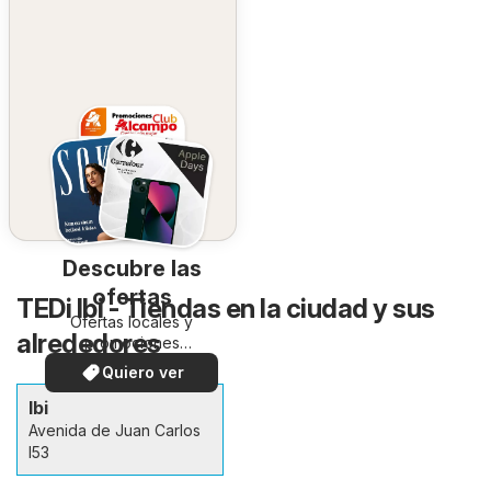
Descubre las
ofertas
TEDi Ibi - Tiendas en la ciudad y sus
Ofertas locales y
alrededores
promociones
especiales.
Quiero ver
Ibi
Avenida de Juan Carlos
I53