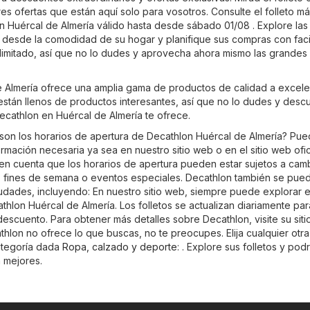
es ofertas que están aquí solo para vosotros. Consulte el folleto m
n Huércal de Almería válido hasta desde sábado 01/08 . Explore las 
 desde la comodidad de su hogar y planifique sus compras con faci
 limitado, así que no lo dudes y aprovecha ahora mismo las grandes 
 Almería ofrece una amplia gama de productos de calidad a excele
 están llenos de productos interesantes, así que no lo dudes y desc
ecathlon en Huércal de Almería te ofrece.
son los horarios de apertura de Decathlon Huércal de Almería? Pu
ormación necesaria ya sea en nuestro sitio web o en el sitio web ofic
en cuenta que los horarios de apertura pueden estar sujetos a cam
s, fines de semana o eventos especiales. Decathlon también se pue
udades, incluyendo: En nuestro sitio web, siempre puede explorar el
thlon Huércal de Almería. Los folletos se actualizan diariamente pa
escuento. Para obtener más detalles sobre Decathlon, visite su sitio
athlon no ofrece lo que buscas, no te preocupes. Elija cualquier otra
ategoría dada
Ropa, calzado y deporte
: . Explore sus folletos y pod
n mejores.