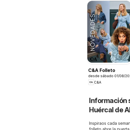
C&A Folleto
desde sábado 01/08/20
C&A
Información 
Huércal de A
Inspiraos cada seman
folleto abre la puert