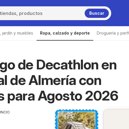
Buscar
 jardín y muebles
Ropa, calzado y deporte
Droguería y perf
go de Decathlon en
ércal de Almería
Decathlon Huércal de Almería
l de Almería con
s para Agosto 2026
UNCIO