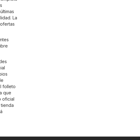
ás
últimas
lidad. La
ofertas
ntes
ubre
edes
ial
bios
de
 folleto
ra que
 oficial
 tienda
rá