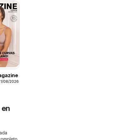
agazine
31/08/2026
 en
cada
 completo