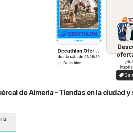
Desc
Decathlon Oferta
ofert
desde sábado 01/08/2026
estacional
su 
¿Bu
Decathlon
inspir
¡Vea las
Qui
en su 
ver
ércal de Almería - Tiendas en la ciudad y
ría