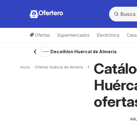
Ofertero
Ofertas
Supermercados
Electrónica
Casa,
Decathlon Huércal de Almería
Catálo
Inicio
Ofertas Huércal de Almería
Ropa, calzado y deporte Hu
Huérca
oferta
AN