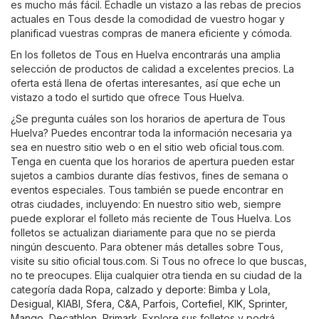
es mucho más fácil. Echadle un vistazo a las rebas de precios
actuales en Tous desde la comodidad de vuestro hogar y
planificad vuestras compras de manera eficiente y cómoda.
En los folletos de Tous en Huelva encontrarás una amplia
selección de productos de calidad a excelentes precios. La
oferta está llena de ofertas interesantes, así que eche un
vistazo a todo el surtido que ofrece Tous Huelva.
¿Se pregunta cuáles son los horarios de apertura de Tous
Huelva? Puedes encontrar toda la información necesaria ya
sea en nuestro sitio web o en el sitio web oficial
tous.com
.
Tenga en cuenta que los horarios de apertura pueden estar
sujetos a cambios durante días festivos, fines de semana o
eventos especiales. Tous también se puede encontrar en
otras ciudades, incluyendo: En nuestro sitio web, siempre
puede explorar el folleto más reciente de Tous Huelva. Los
folletos se actualizan diariamente para que no se pierda
ningún descuento. Para obtener más detalles sobre Tous,
visite su sitio oficial
tous.com
. Si Tous no ofrece lo que buscas,
no te preocupes. Elija cualquier otra tienda en su ciudad de la
categoría dada
Ropa, calzado y deporte
:
Bimba y Lola
,
Desigual
,
KIABI
,
Sfera
,
C&A
,
Parfois
,
Cortefiel
,
KIK
,
Sprinter
,
Mango
,
Decathlon
,
Primark
. Explore sus folletos y podrá