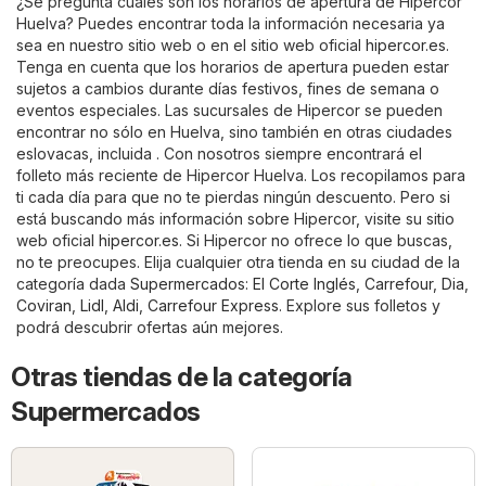
¿Se pregunta cuáles son los horarios de apertura de Hipercor
Huelva? Puedes encontrar toda la información necesaria ya
sea en nuestro sitio web o en el sitio web oficial
hipercor.es
.
Tenga en cuenta que los horarios de apertura pueden estar
sujetos a cambios durante días festivos, fines de semana o
eventos especiales. Las sucursales de Hipercor se pueden
encontrar no sólo en Huelva, sino también en otras ciudades
eslovacas, incluida . Con nosotros siempre encontrará el
folleto más reciente de Hipercor Huelva. Los recopilamos para
ti cada día para que no te pierdas ningún descuento. Pero si
está buscando más información sobre Hipercor, visite su sitio
web oficial
hipercor.es
. Si Hipercor no ofrece lo que buscas,
no te preocupes. Elija cualquier otra tienda en su ciudad de la
categoría dada
Supermercados
:
El Corte Inglés
,
Carrefour
,
Dia
,
Coviran
,
Lidl
,
Aldi
,
Carrefour Express
. Explore sus folletos y
podrá descubrir ofertas aún mejores.
Otras tiendas de la categoría
Supermercados