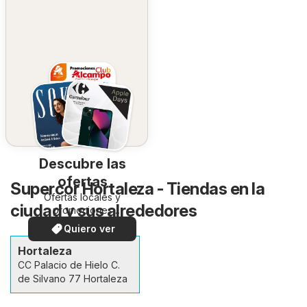
Descubre las
ofertas
Supercor Hortaleza - Tiendas en la
Ofertas locales y
ciudad y sus alrededores
promociones
especiales.
Quiero ver
Hortaleza
CC Palacio de Hielo C.
de Silvano 77 Hortaleza