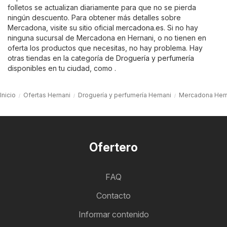
folletos se actualizan diariamente para que no se pierda
ningún descuento. Para obtener más detalles sobre
Mercadona, visite su sitio oficial
mercadona.es
. Si no hay
ninguna sucursal de Mercadona en Hernani, o no tienen en
oferta los productos que necesitas, no hay problema. Hay
otras tiendas en la categoría de
Droguería y perfumería
disponibles en tu ciudad, como .
Inicio
Ofertas Hernani
Droguería y perfumería Hernani
Mercadona Hern
Ofertero
FAQ
Contacto
Informar contenido