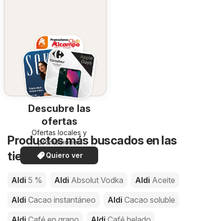
Descubre las
ofertas
Ofertas locales y
Productos más buscados en las
promociones
especiales.
tiendas de Aldi
Quiero ver
Aldi
5 %
Aldi
Absolut Vodka
Aldi
Aceite
Aldi
Cacao instantáneo
Aldi
Cacao soluble
Aldi
Café en grano
Aldi
Café helado