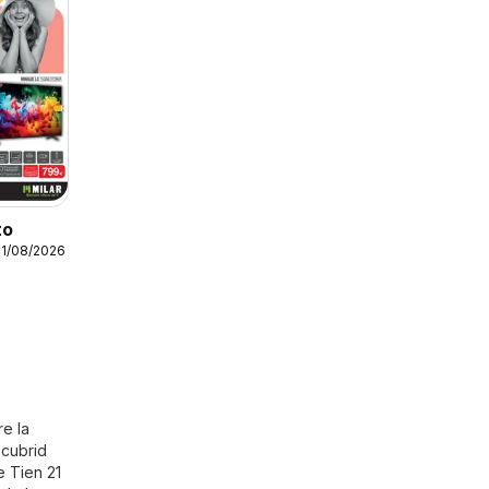
to
31/08/2026
re la
scubrid
e Tien 21