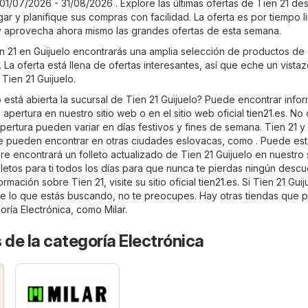
 01/07/2026 - 31/08/2026 . Explore las últimas ofertas de Tien 21 de
 y planifique sus compras con facilidad. La oferta es por tiempo l
y aprovecha ahora mismo las grandes ofertas de esta semana.
en 21 en Guijuelo encontrarás una amplia selección de productos de
 La oferta está llena de ofertas interesantes, así que eche un vista
 Tien 21 Guijuelo.
está abierta la sucursal de Tien 21 Guijuelo? Puede encontrar info
 apertura en nuestro sitio web o en el sitio web oficial
tien21.es
. No 
pertura pueden variar en días festivos y fines de semana. Tien 21 y
e pueden encontrar en otras ciudades eslovacas, como . Puede est
 encontrará un folleto actualizado de Tien 21 Guijuelo en nuestro s
letos para ti todos los días para que nunca te pierdas ningún descu
rmación sobre Tien 21, visite su sitio oficial
tien21.es
. Si Tien 21 Guij
e lo que estás buscando, no te preocupes. Hay otras tiendas que 
goría
Electrónica
, como
Milar
.
 de la categoría Electrónica