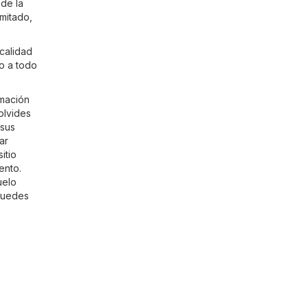
sde la
imitado,
 calidad
zo a todo
rmación
olvides
 sus
ar
itio
ento.
uelo
puedes