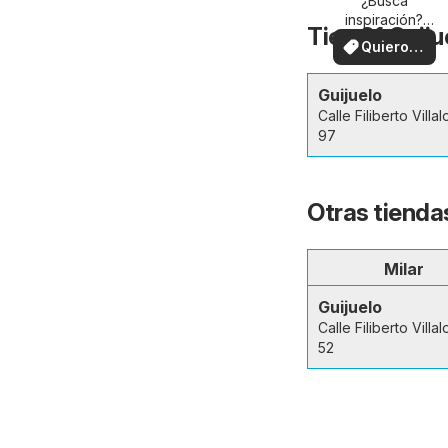
su zona
¿Busca
inspiración?
Tien 21 Guiju
¡Vea las ofertas
Quiero
en su zona!
ver
Guijuelo
Calle Filiberto Villa
97
Otras tiendas
Milar
Guijuelo
Calle Filiberto Villa
52