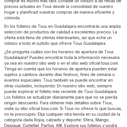
comprar es mucho más fácil. Echadle un vistazo a las rebas de
precios actuales en Tous desde la comodidad de vuestro
hogar y planificad vuestras compras de manera eficiente y
cómoda.
En los folletos de Tous en Guadalajara encontrarás una amplia
selección de productos de calidad a excelentes precios. La
oferta está llena de ofertas interesantes, así que eche un
vistazo a todo el surtido que ofrece Tous Guadalajara.
¿Se pregunta cuáles son los horarios de apertura de Tous
Guadalajara? Puedes encontrar toda la información necesaria
ya sea en nuestro sitio web o en el sitio web oficial
tous.com
.
Tenga en cuenta que los horarios de apertura pueden estar
sujetos a cambios durante días festivos, fines de semana o
eventos especiales. Tous también se puede encontrar en
otras ciudades, incluyendo: En nuestro sitio web, siempre
puede explorar el folleto más reciente de Tous Guadalajara.
Los folletos se actualizan diariamente para que no se pierda
ningún descuento. Para obtener más detalles sobre Tous,
visite su sitio oficial
tous.com
. Si Tous no ofrece lo que buscas,
no te preocupes. Elija cualquier otra tienda en su ciudad de la
categoría dada
Ropa, calzado y deporte
:
Sfera
,
Mango
,
Desigual
,
Cortefiel
,
Parfois
,
KIK
. Explore sus folletos y podrá