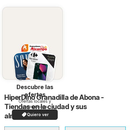
Descubre las
ofertas
HiperDino Granadilla de Abona -
Ofertas locales y
Tiendas en la ciudad y sus
promociones
especiales.
alrededores
Quiero ver