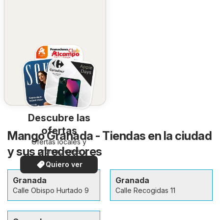
Descubre las
ofertas
Mango Granada - Tiendas en la ciudad
Ofertas locales y
y sus alrededores
promociones
especiales.
Quiero ver
Granada
Granada
Calle Obispo Hurtado 9
Calle Recogidas 11