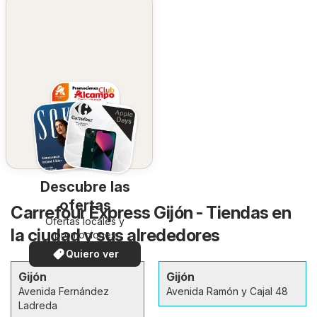
Descubre las
ofertas
Carrefour Express Gijón - Tiendas en
Ofertas locales y
la ciudad y sus alrededores
promociones
especiales.
Quiero ver
Gijón
Gijón
Avenida Fernández
Avenida Ramón y Cajal 48
Ladreda