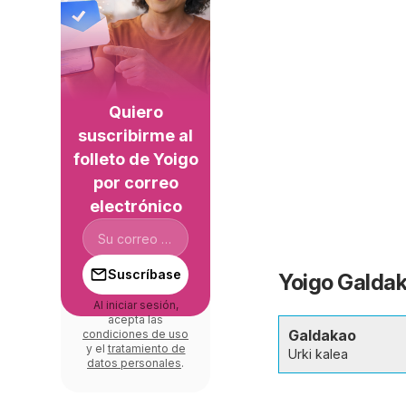
Quiero
suscribirme al
folleto de Yoigo
por correo
electrónico
Suscríbase
Yoigo Galdak
Al iniciar sesión,
acepta las
Galdakao
condiciones de uso
y el
tratamiento de
Urki kalea
datos personales
.