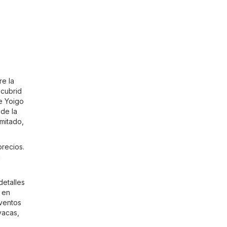
re la
scubrid
de Yoigo
sde la
imitado,
recios.
a
detalles
 en
eventos
vacas,