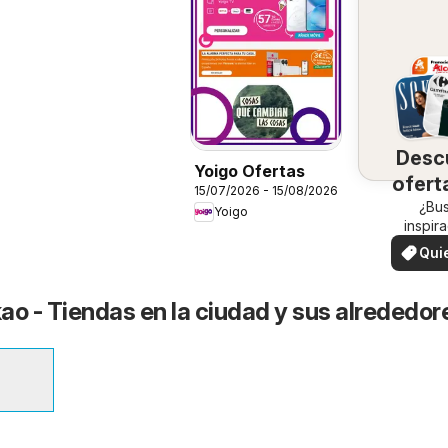
Desc
Yoigo Ofertas
ofert
15/07/2026 - 15/08/2026
su 
¿Bu
Yoigo
inspir
¡Vea las
Qui
en su 
ver
ao - Tiendas en la ciudad y sus alrededor