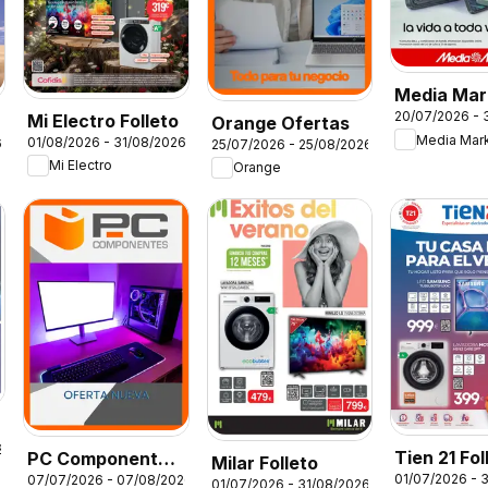
Media Mar
20/07/2026 - 
Mi Electro Folleto
Folleto
Orange Ofertas
Media Mar
01/08/2026 - 31/08/2026
6
25/07/2026 - 25/08/2026
Mi Electro
Orange
2025
Tien 21 Fol
PC Componentes
Milar Folleto
01/07/2026 - 
07/07/2026 - 07/08/2026
Folleto
01/07/2026 - 31/08/2026