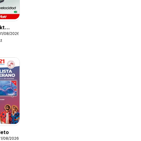
kt
31/08/2026
kt
leto
31/08/2026