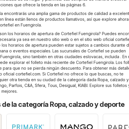
iones que ofrece la tienda en las páginas 6.
ola encontrarás una amplia gama de productos de calidad a excelen
 en línea están llenos de productos llamativos, así que explore ahora
rtefiel en Fuengirola.
son los horarios de apertura de Cortefiel Fuengirola? Puedes encon
ecesaria ya sea en nuestro sitio web o en el sitio web oficial
cortefi
los horarios de apertura pueden estar sujetos a cambios durante d
emana o eventos especiales. Las sucursales de Cortefiel se pueden
Fuengirola, sino también en otras ciudades eslovacas, incluida . En
ede explorar el folleto más reciente de Cortefiel Fuengirola. Los fol
te para que no se pierda ningún descuento. Para obtener más detal
io oficial
cortefiel.com
. Si Cortefiel no ofrece lo que buscas, no te
quier otra tienda en su ciudad de la categoría dada
Ropa, calzado y
ngo
,
Parfois
,
C&A
,
Sfera
,
Tous
,
Desigual
,
KIABI
. Explore sus folletos
n mejores.
 de la categoría Ropa, calzado y deporte