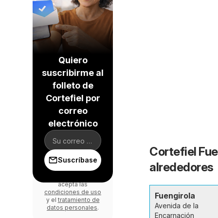
Quiero
suscribirme al
folleto de
Cortefiel por
correo
electrónico
Cortefiel Fue
Suscríbase
alrededores
Al iniciar sesión,
acepta las
condiciones de uso
Fuengirola
y el
tratamiento de
Avenida de la
datos personales
.
Encarnación