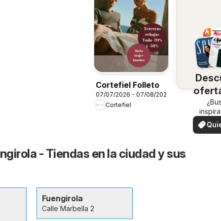
Desc
Cortefiel Folleto
ofert
07/07/2026 - 07/08/2026
su 
¿Bu
Cortefiel
inspir
¡Vea las
Qui
en su 
ver
ngirola - Tiendas en la ciudad y sus
Fuengirola
Calle Marbella 2