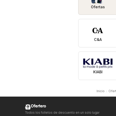
Ofertas
C&A
KIABI
Inicio
Ofer
Ofertero
Todos los folletos de descuento en un solo lugar