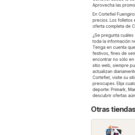
Aprovecha las promoc
En Cortefiel Fuengir
precios. Los folletos
oferta completa de Co
¿Se pregunta cuáles 
toda la información n
Tenga en cuenta que 
festivos, fines de s
encontrar no sólo en 
sitio web, siempre pu
actualizan diariamen
Cortefiel, visite su sit
preocupes. Elija cual
deporte
:
Primark
,
Ma
descubrir ofertas aú
Otras tiendas