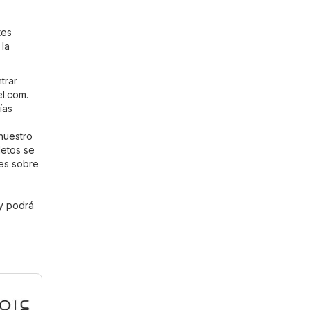
tes
 la
trar
el.com
.
ías
 nuestro
letos se
les sobre
 y podrá