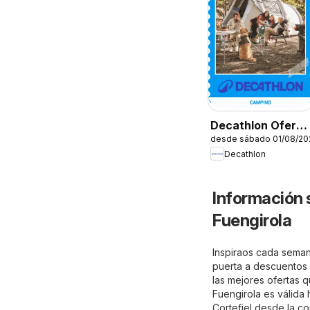
Decathlon Oferta
desde sábado 01/08/20
estacional
Decathlon
Información 
Fuengirola
Inspiraos cada semana
puerta a descuentos e
las mejores ofertas q
Fuengirola es válida
Cortefiel desde la c