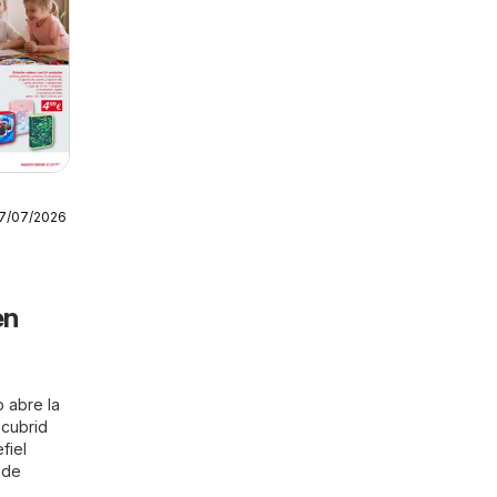
27/07/2026
en
o abre la
scubrid
fiel
 de