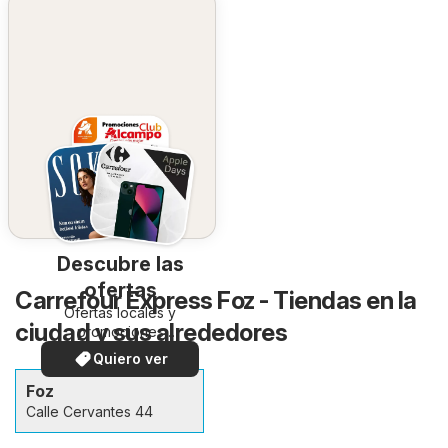
Descubre las
ofertas
Carrefour Express Foz - Tiendas en la
Ofertas locales y
ciudad y sus alrededores
promociones
especiales.
Quiero ver
Foz
Calle Cervantes 44