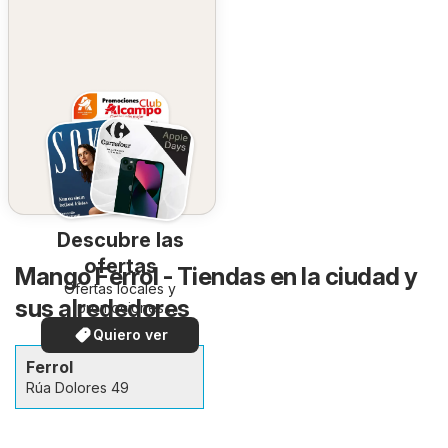
Descubre las
ofertas
Mango Ferrol - Tiendas en la ciudad y
Ofertas locales y
sus alrededores
promociones
especiales.
Quiero ver
Ferrol
Rúa Dolores 49