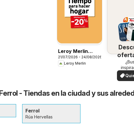
Desc
Leroy Merlin
ofert
21/07/2026 - 24/08/2026
Catálogo
su 
¿Bu
Leroy Merlin
inspir
¡Vea las
Qui
en su 
ver
Ferrol - Tiendas en la ciudad y sus alrede
Ferrol
Rúa Hervellas