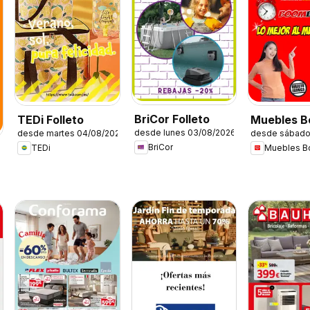
BriCor Folleto
TEDi Folleto
Muebles 
desde lunes 03/08/2026
desde martes 04/08/2026
desde sábado
Folleto
BriCor
TEDi
Muebles 
6