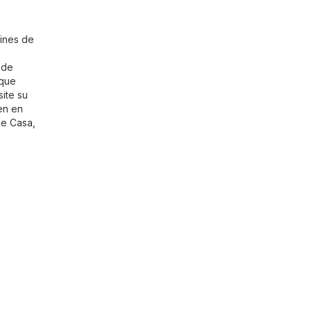
fines de
 de
 que
ite su
nen en
 de
Casa,