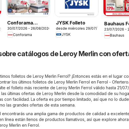
JYSK Folleto
Conforama
Bauhaus Fo
desde miércoles 29/07/2026
30/07/2026 - 26/08/2026
6
Folleto
23/07/2026 - 
JYSK
Conforama
Bauhaus
sobre catálogos de Leroy Merlin con ofert
timos folletos de Leroy Merlin Ferrol? ¡Entonces estás en el lugar co
trar los últimos folletos de Leroy Merlin Ferrol en
Ferrol - Ofertero
lte el folleto más reciente de Leroy Merlin Ferrol válido hasta 21/07
 las últimas ofertas de Leroy Merlin desde la comodidad de su hoga
s con facilidad. La oferta es por tiempo limitado, así que no lo dude
mo las grandes ofertas de esta semana.
ol encontrarás una amplia gama de productos de calidad a excelent
 en línea están llenos de productos llamativos, así que explore ahora
roy Merlin en Ferrol.