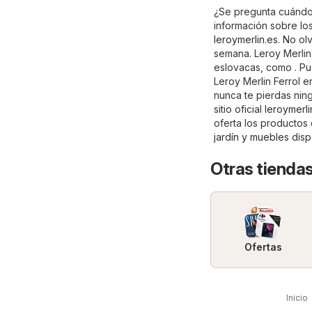
¿Se pregunta cuándo 
información sobre los
leroymerlin.es
. No ol
semana. Leroy Merlin
eslovacas, como . Pu
Leroy Merlin Ferrol e
nunca te pierdas nin
sitio oficial
leroymerli
oferta los productos
jardín y muebles
disp
Otras tiendas
Ofertas
Inicio