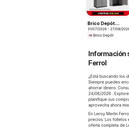
Brico Depôt
31/07/2026 - 27/08/202
Folleto
Brico Depôt
Información 
Ferrol
¿Está buscando los úl
Siempre puedes encon
ahorrar dinero. Consu
24/08/2026 . Explore
planifique sus compra
aprovecha ahora mis
En Leroy Merlin Ferr
precios. Los folletos
oferta completa de Le