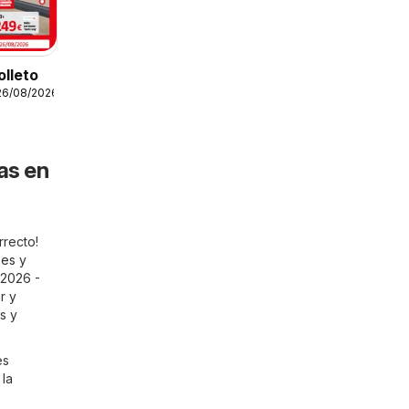
lleto
26/08/2026
as en
rrecto!
.es
y
/2026 -
r y
s y
es
 la