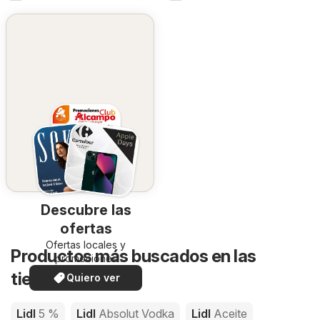
Descubre las
ofertas
Ofertas locales y
Productos más buscados en las
promociones
especiales.
tiendas de Lidl
Quiero ver
Lidl
5 %
Lidl
Absolut Vodka
Lidl
Aceite