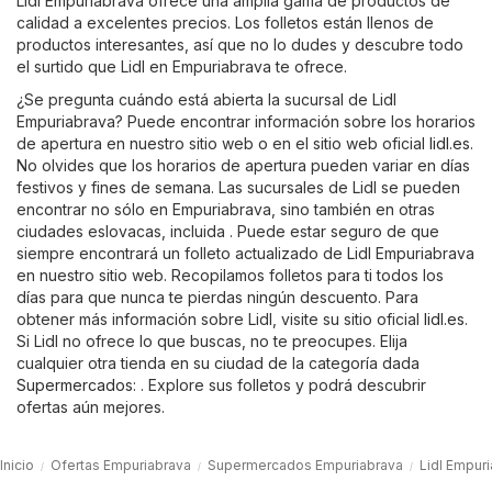
Lidl Empuriabrava ofrece una amplia gama de productos de
calidad a excelentes precios. Los folletos están llenos de
productos interesantes, así que no lo dudes y descubre todo
el surtido que Lidl en Empuriabrava te ofrece.
¿Se pregunta cuándo está abierta la sucursal de Lidl
Empuriabrava? Puede encontrar información sobre los horarios
de apertura en nuestro sitio web o en el sitio web oficial
lidl.es
.
No olvides que los horarios de apertura pueden variar en días
festivos y fines de semana. Las sucursales de Lidl se pueden
encontrar no sólo en Empuriabrava, sino también en otras
ciudades eslovacas, incluida . Puede estar seguro de que
siempre encontrará un folleto actualizado de Lidl Empuriabrava
en nuestro sitio web. Recopilamos folletos para ti todos los
días para que nunca te pierdas ningún descuento. Para
obtener más información sobre Lidl, visite su sitio oficial
lidl.es
.
Si Lidl no ofrece lo que buscas, no te preocupes. Elija
cualquier otra tienda en su ciudad de la categoría dada
Supermercados
: . Explore sus folletos y podrá descubrir
ofertas aún mejores.
Inicio
Ofertas Empuriabrava
Supermercados Empuriabrava
Lidl Empur