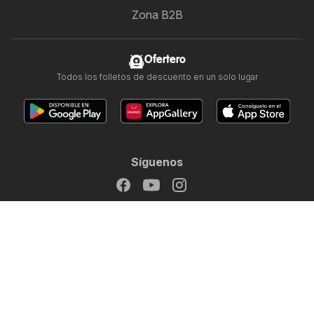
Zona B2B
Ofertero
Todos los folletos de descuento en un solo lugar
Síguenos
Otros países:
Argentina
Brasil
Chile
Colombia
México
Perú
Portugal
United States
Copyright © 2026
Ofertero.es
.
Establecer política de privacidad