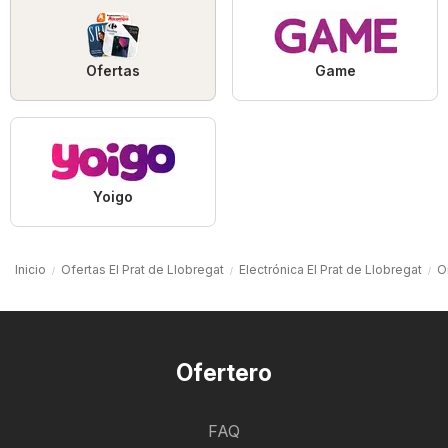
Ofertas
Game
Yoigo
Inicio
Ofertas El Prat de Llobregat
Electrónica El Prat de Llobregat
O
Ofertero
FAQ