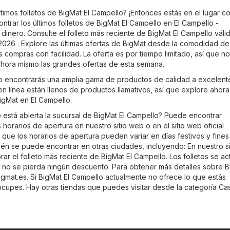
timos folletos de BigMat El Campello? ¡Entonces estás en el lugar co
trar los últimos folletos de BigMat El Campello en
El Campello -
 dinero. Consulte el folleto más reciente de BigMat El Campello váli
026 . Explore las últimas ofertas de BigMat desde la comodidad de
s compras con facilidad. La oferta es por tiempo limitado, así que no
hora mismo las grandes ofertas de esta semana.
o encontrarás una amplia gama de productos de calidad a excelent
 en línea están llenos de productos llamativos, así que explore ahora
igMat en El Campello.
está abierta la sucursal de BigMat El Campello? Puede encontrar
 horarios de apertura en nuestro sitio web o en el sitio web oficial
s que los horarios de apertura pueden variar en días festivos y fine
én se puede encontrar en otras ciudades, incluyendo: En nuestro si
r el folleto más reciente de BigMat El Campello. Los folletos se ac
 no se pierda ningún descuento. Para obtener más detalles sobre B
igmat.es
. Si BigMat El Campello actualmente no ofrece lo que estás
cupes. Hay otras tiendas que puedes visitar desde la categoría
Cas