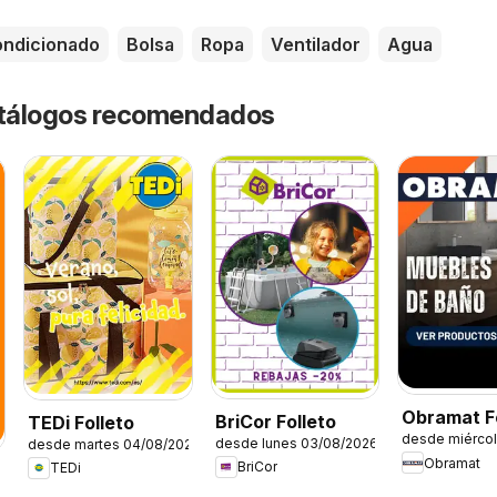
ondicionado
Bolsa
Ropa
Ventilador
Agua
catálogos recomendados
Obramat Fo
BriCor Folleto
TEDi Folleto
desde miérco
Muebles d
desde lunes 03/08/2026
desde martes 04/08/2026
Obramat
BriCor
TEDi
6