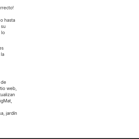
rrecto!
do hasta
 su
 lo
es
 la
s de
tio web,
tualizan
igMat,
a, jardín