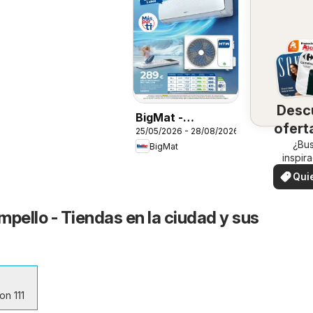
Desc
BigMat -
ofert
25/05/2026 - 28/08/2026
Climatización
su 
¿Bu
BigMat
2026
inspir
¡Vea las
Qui
en su 
ver
mpello - Tiendas en la ciudad y sus
on 111