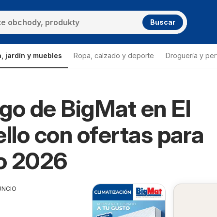
Buscar
, jardín y muebles
Ropa, calzado y deporte
Droguería y per
go de BigMat en El
o
BigMat El Campello
lo con ofertas para
o 2026
UNCIO