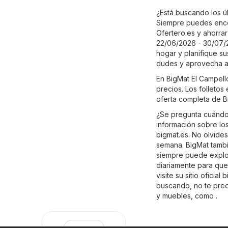
¿Está buscando los úl
Siempre puedes encon
Ofertero.es
y ahorrar
22/06/2026 - 30/07/2
hogar y planifique su
dudes y aprovecha a
En BigMat El Campell
precios. Los folletos
oferta completa de B
¿Se pregunta cuándo 
información sobre los
bigmat.es
. No olvide
semana. BigMat tambi
siempre puede explora
diariamente para que
visite su sitio oficial
b
buscando, no te preo
y muebles
, como .