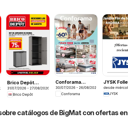
JYSK Folle
Conforama
Brico Depôt
desde miérco
30/07/2026 - 26/08/2026
31/07/2026 - 27/08/2026
Folleto
26
Folleto
JYSK
Conforama
Brico Depôt
sobre catálogos de BigMat con ofertas en 