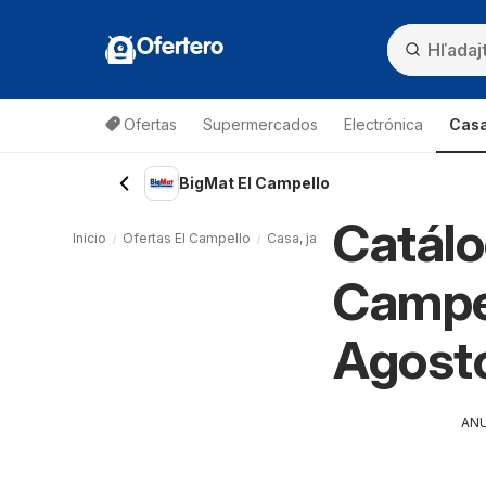
Ofertero
Ofertas
Supermercados
Electrónica
Casa
BigMat El Campello
Catálo
Inicio
Ofertas El Campello
Casa, jardín y muebles El Campell
Campel
Agost
AN