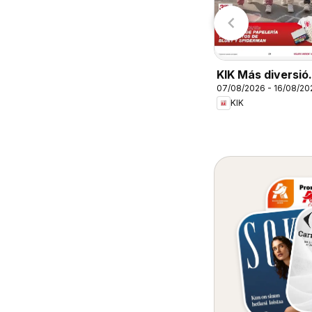
Costco
Carrefour
KIK Más diversió
07/08/2026 - 16/08/20
en el cole
KIK