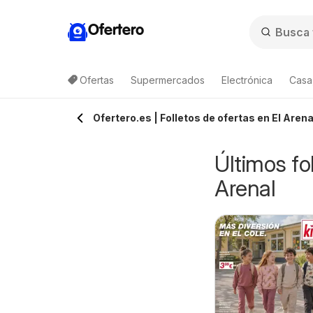
Ofertero
Ofertas
Supermercados
Electrónica
Casa,
Ofertero.es | Folletos de ofertas en El Aren
Últimos fo
Arenal
ostco Kirkland
Carrefour Precio
7/08/2026 - 09/08/2026
07/08/2026 - 10/08/2026
Imbatible