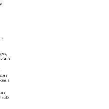
a
que
ajes
,
anorama
y
 para
cias a
para
n solo