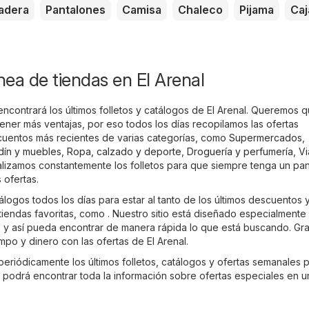
adera
Pantalones
Camisa
Chaleco
Pijama
Caj
ínea de tiendas en El Arenal
encontrará los últimos folletos y catálogos de El Arenal. Queremos 
ner más ventajas, por eso todos los días recopilamos las ofertas
cuentos más recientes de varias categorías, como
Supermercados
,
rdín y muebles
,
Ropa, calzado y deporte
,
Droguería y perfumería
,
Vi
alizamos constantemente los folletos para que siempre tenga un p
 ofertas.
álogos todos los días para estar al tanto de los últimos descuentos 
iendas favoritas, como . Nuestro sitio está diseñado especialmente
r, y así pueda encontrar de manera rápida lo que está buscando. Gra
mpo y dinero con las ofertas de El Arenal.
periódicamente los últimos folletos, catálogos y ofertas semanales 
, podrá encontrar toda la información sobre ofertas especiales en u