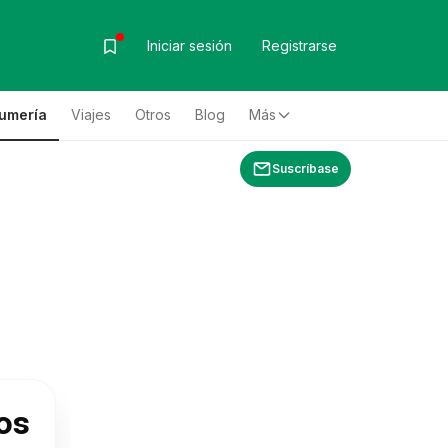
Iniciar sesión
Registrarse
fumería
Viajes
Otros
Blog
Más
Suscríbase
os