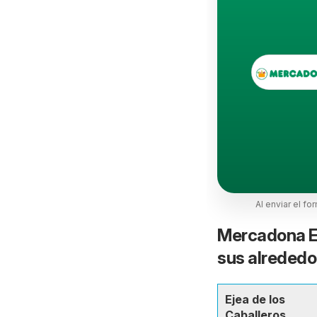
Al enviar el fo
Mercadona Ej
sus alrededo
Ejea de los
Caballeros