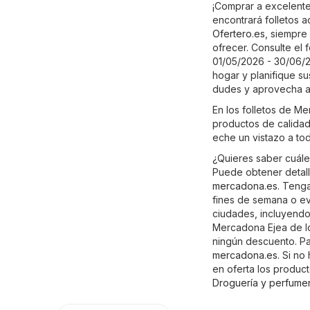
¡Comprar a excelente
encontrará folletos 
Ofertero.es
, siempre
ofrecer. Consulte el 
01/05/2026 - 30/06/2
hogar y planifique su
dudes y aprovecha a
En los folletos de M
productos de calidad 
eche un vistazo a to
¿Quieres saber cuále
Puede obtener detall
mercadona.es
. Tenga
fines de semana o e
ciudades, incluyendo:
Mercadona Ejea de lo
ningún descuento. Par
mercadona.es
. Si n
en oferta los produc
Droguería y perfumer