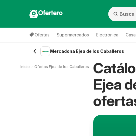
Ofertero
Ofertas
Supermercados
Electrónica
Casa,
Mercadona Ejea de los Caballeros
Catál
Inicio
Ofertas Ejea de los Caballeros
Droguería y perfumería 
Ejea d
oferta