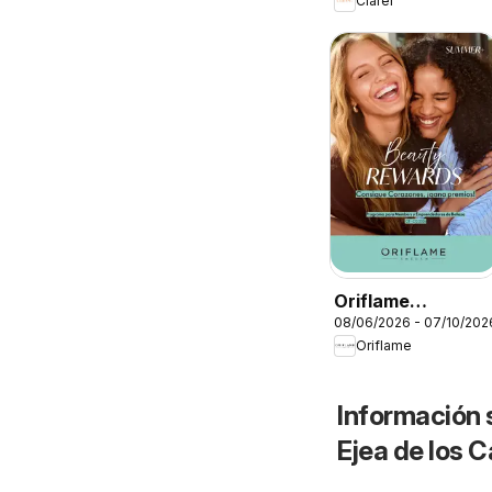
Clarel
Oriflame
08/06/2026 - 07/10/202
Catálogo Beauty
Oriflame
Rewards
Información 
Ejea de los C