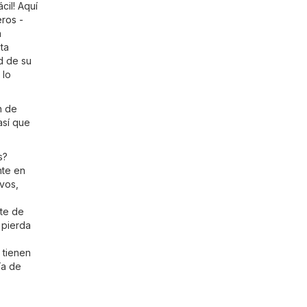
cil! Aquí
eros -
a
ta
d de su
 lo
n de
así que
s?
nte en
ivos,
nte de
 pierda
 tienen
ía de