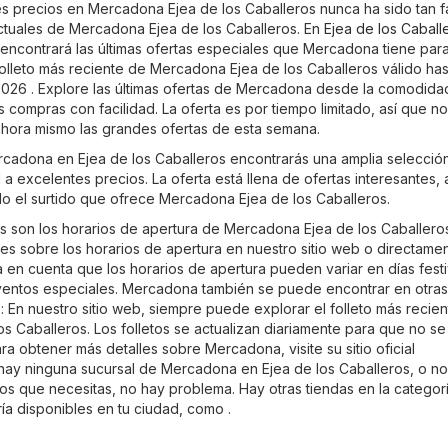
s precios en Mercadona Ejea de los Caballeros nunca ha sido tan fá
actuales de Mercadona Ejea de los Caballeros. En
Ejea de los Caball
 encontrará las últimas ofertas especiales que Mercadona tiene par
folleto más reciente de Mercadona Ejea de los Caballeros válido has
026 . Explore las últimas ofertas de Mercadona desde la comodida
s compras con facilidad. La oferta es por tiempo limitado, así que no
hora mismo las grandes ofertas de esta semana.
ercadona en Ejea de los Caballeros encontrarás una amplia selecció
a excelentes precios. La oferta está llena de ofertas interesantes, 
do el surtido que ofrece Mercadona Ejea de los Caballeros.
s son los horarios de apertura de Mercadona Ejea de los Caballero
es sobre los horarios de apertura en nuestro sitio web o directame
 en cuenta que los horarios de apertura pueden variar en días fest
ventos especiales. Mercadona también se puede encontrar en otras
 En nuestro sitio web, siempre puede explorar el folleto más recie
s Caballeros. Los folletos se actualizan diariamente para que no se
a obtener más detalles sobre Mercadona, visite su sitio oficial
o hay ninguna sucursal de Mercadona en Ejea de los Caballeros, o no
tos que necesitas, no hay problema. Hay otras tiendas en la categor
ía
disponibles en tu ciudad, como .