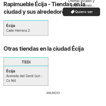
Ofertas locales y
Rapimueble Écija - Tiendas en la
promociones
especiales.
ciudad y sus alrededores
Quiero ver
Écija
Calle Herrera 2
Otras tiendas en la ciudad Écija
TEDi
Écija
Avenida del Genil (s/n -
Cc N4
ANUNCIO