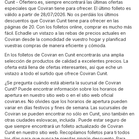
Cunit - Ofertero.es
, siempre encontrará las últimas ofertas
especiales que Coviran tiene para ofrecer. El último folleto es
válido a partir de 28/07/2026. No os perdáis los últimos
descuentos que Coviran Cunit tiene para ofrecer en las
páginas de 20. Con los folletos online, comprar es mucho más
fácil. Echadle un vistazo a las rebas de precios actuales en
Coviran desde la comodidad de vuestro hogar y planificad
vuestras compras de manera eficiente y cómoda.
En los folletos de Coviran en Cunit encontrarás una amplia
selección de productos de calidad a excelentes precios. La
oferta está llena de ofertas interesantes, así que eche un
vistazo a todo el surtido que ofrece Coviran Cunit.
¿Se pregunta cuándo está abierta la sucursal de Coviran
Cunit? Puede encontrar información sobre los horarios de
apertura en nuestro sitio web o en el sitio web oficial
coviran.es
. No olvides que los horarios de apertura pueden
variar en días festivos y fines de semana. Las sucursales de
Coviran se pueden encontrar no sólo en Cunit, sino también en
otras ciudades eslovacas, incluida . Puede estar seguro de
que siempre encontrará un folleto actualizado de Coviran
Cunit en nuestro sitio web. Recopilamos folletos para ti todos
los días para que nunca te pierdas ningún descuento. Para