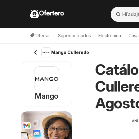
Ofertero
Ofertas
Supermercados
Electrónica
Casa,
Mango Culleredo
Catál
Culler
Mango
Agost
AN