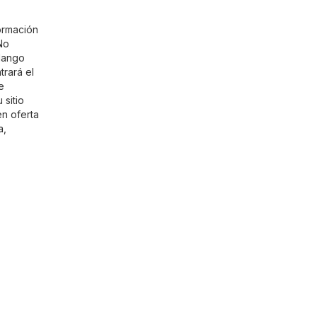
ormación
No
 Mango
rará el
e
 sitio
en oferta
a,