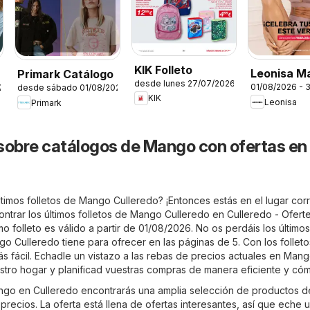
KIK Folleto
Leonisa M
Primark Catálogo
desde lunes 27/07/2026
01/08/2026 - 
26
desde sábado 01/08/2026
KIK
Leonisa
Primark
sobre catálogos de Mango con ofertas en
timos folletos de Mango Culleredo? ¡Entonces estás en el lugar corr
trar los últimos folletos de Mango Culleredo en
Culleredo - Ofert
imo folleto es válido a partir de 01/08/2026. No os perdáis los últimos
 Culleredo tiene para ofrecer en las páginas de 5. Con los folletos
 fácil. Echadle un vistazo a las rebas de precios actuales en Man
tro hogar y planificad vuestras compras de manera eficiente y có
ango en Culleredo encontrarás una amplia selección de productos d
precios. La oferta está llena de ofertas interesantes, así que eche 