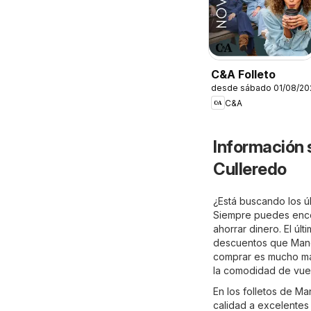
C&A Folleto
desde sábado 01/08/20
C&A
Información 
Culleredo
¿Está buscando los úl
Siempre puedes encon
ahorrar dinero. El últ
descuentos que Mango
comprar es mucho más
la comodidad de vues
En los folletos de M
calidad a excelentes 