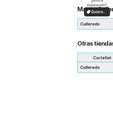
su zona
¿Busca
inspiración?
Mango Culler
¡Vea las ofertas
Quiero
en su zona!
ver
Culleredo
Otras tienda
Cortefiel
Culleredo