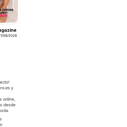
agazine
31/08/2026
ecto!
ero.es
y
 online,
go desde
moda.
e
un